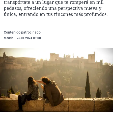
transpórtate a un lugar que te romperá en mil
La rosa de los vientos
Caso
Extremadura
Virales
pedazos, ofreciendo una perspectiva nueva y
Gente viajera
Retornados
Galicia
Televisión
única, entrando en tus rincones más profundos.
Como el perro y el gat
Equipo de investigaci
La Rioja
Elecciones
Operación Viuda Negr
Navarra
Contenido patrocinado
Madrid
|
25.01.2024 09:00
País Vasco