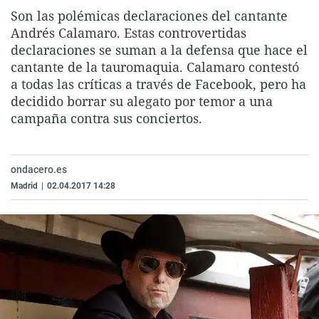
La rosa de los vientos
Caso
Extremadura
Virales
Son las polémicas declaraciones del cantante
Andrés Calamaro. Estas controvertidas
Gente viajera
Retornados
Galicia
Televisión
declaraciones se suman a la defensa que hace el
Como el perro y el gat
Equipo de investigaci
La Rioja
Elecciones
cantante de la tauromaquia. Calamaro contestó
a todas las críticas a través de Facebook, pero ha
Operación Viuda Negr
Navarra
decidido borrar su alegato por temor a una
País Vasco
campaña contra sus conciertos.
ondacero.es
Madrid
|
02.04.2017 14:28