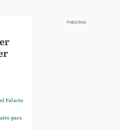
er
er
el Palacio
iales para