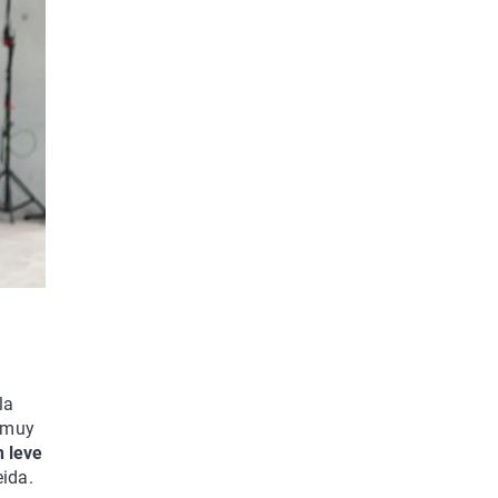
la
o muy
n leve
ida.