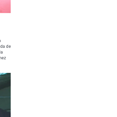
n
ada de
la
chez