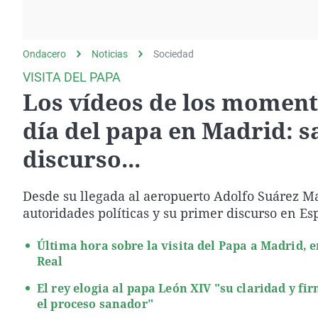
La rosa de los vientos
Caso
Extremadura
Gente viajera
Retornados
Galicia
Ondacero
Noticias
Como el perro y el
Sociedad
Equipo de investigación
La Rioja
gato
VISITA DEL PAPA
Operación Viuda
Navarra
Los vídeos de los moment
Negra
País Vasco
día del papa en Madrid: s
discurso...
Desde su llegada al aeropuerto Adolfo Suárez Mad
autoridades políticas y su primer discurso en Es
Última hora sobre la visita del Papa a Madrid, e
Real
El rey elogia al papa León XIV "su claridad y fir
el proceso sanador"