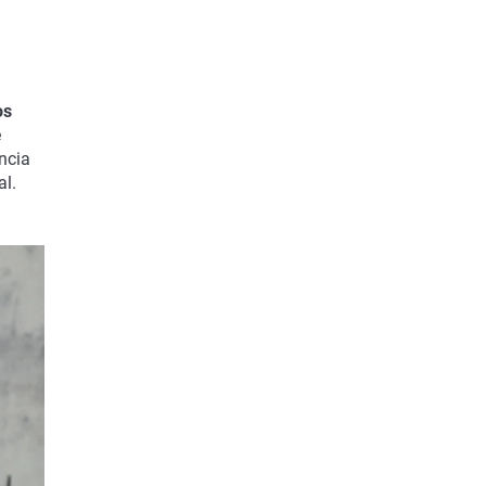
os
e
ncia
al.