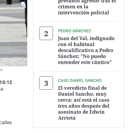
presunto agresor tras el
crimen en la
intervención policial
PEDRO SÁNCHEZ
Juan del Val, indignado
con el habitual
descalificativo a Pedro
Sánchez: "No puedo
entender este cántico"
ss
CASO DANIEL SANCHO
 10:12
El veredicto final de
ha
Daniel Sancho, muy
cerca: así está el caso
tres años después del
asesinato de Edwin
Arrieta
calles