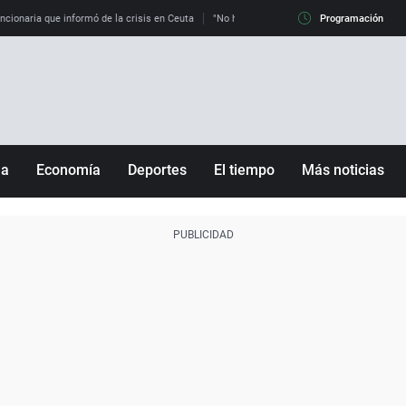
uncionaria que informó de la crisis en Ceuta
"No hay mafias, que no nos engañen": exper
Programación
ña
Economía
Deportes
El tiempo
Más noticias
Fútbol
Sociedad
Baloncesto
Mundo
Tenis
Salud
Motor
Cultura
Ciencia y Tecnología
adrid
Gastronomía
nciana
Medio ambiente