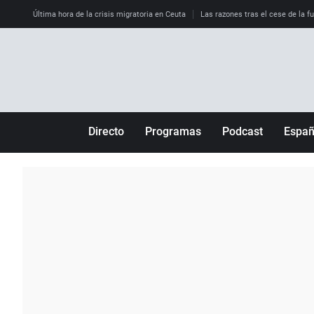
Última hora de la crisis migratoria en Ceuta
Las razones tras el cese de la f
Directo
Programas
Podcast
Espa
Más de uno
Los Perseguidos
Andalucía
Por fin
Malas decisiones
Aragón
Julia en la onda
Expedientes del más allá
Baleares
La brújula
El viaje del Guernica
Cantabria
Radioestadio
Invisibles
Cataluña
Radioestadio noche
Prohibido morirse
Comunidad de M
El colegio invisible
Esto no ha pasado
Comunitat Vale