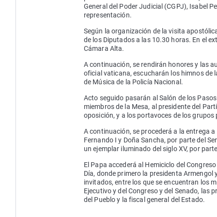
General del Poder Judicial (CGPJ), Isabel Pe
representación.
Según la organización de la visita apostólica
de los Diputados a las 10.30 horas. En el ex
Cámara Alta.
A continuación, se rendirán honores y las a
oficial vaticana, escucharán los himnos de 
de Música de la Policía Nacional.
Acto seguido pasarán al Salón de los Pasos
miembros de la Mesa, al presidente del Parti
oposición, y a los portavoces de los grupos p
A continuación, se procederá a la entrega a
Fernando I y Doña Sancha, por parte del Sena
un ejemplar iluminado del siglo XV, por part
El Papa accederá al Hemiciclo del Congreso 
Día, donde primero la presidenta Armengol y 
invitados, entre los que se encuentran los 
Ejecutivo y del Congreso y del Senado, las p
del Pueblo y la fiscal general del Estado.