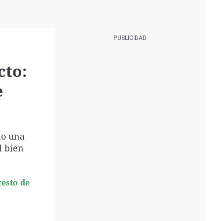
cto:
e
no una
l bien
resto de