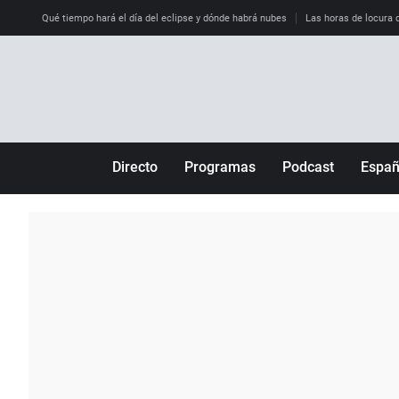
Qué tiempo hará el día del eclipse y dónde habrá nubes
Las horas de locura qu
Directo
Programas
Podcast
Espa
Más de uno
Los Perseguidos
Andalucía
Por fin
Malas decisiones
Aragón
Julia en la onda
Expedientes del más allá
Baleares
La brújula
El viaje del Guernica
Cantabria
Radioestadio
Invisibles
Cataluña
Radioestadio noche
Prohibido morirse
Comunidad de M
El colegio invisible
Esto no ha pasado
Comunitat Vale