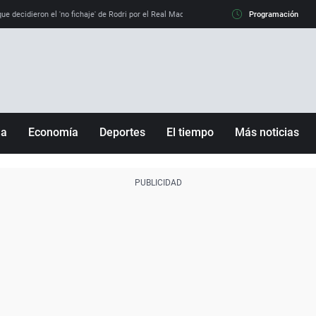
e decidieron el 'no fichaje' de Rodri por el Real Madrid y su 'sí' al Barça
Programación
La llamada de
ña
Economía
Deportes
El tiempo
Más noticias
Fútbol
Sociedad
Baloncesto
Mundo
Tenis
Salud
Motor
Cultura
Ciencia y Tecnología
adrid
Gastronomía
nciana
Medio ambiente