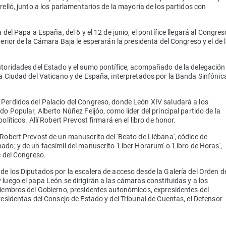
relló, junto a los parlamentarios de la mayoría de los partidos con
 del Papa a España, del 6 y el 12 de junio, el pontífice llegará al Congres
terior de la Cámara Baja le esperarán la presidenta del Congreso y el de 
utoridades del Estado y el sumo pontífice, acompañado de la delegación
la Ciudad del Vaticano y de España, interpretados por la Banda Sinfónic
 Perdidos del Palacio del Congreso, donde León XIV saludará a los
do Popular, Alberto Núñez Feijóo, como líder del principal partido de la
olíticos. Allí Robert Prevost firmará en el libro de honor.
 Robert Prevost de un manuscrito del 'Beato de Liébana', códice de
do; y de un facsímil del manuscrito 'Liber Horarum' o 'Libro de Horas',
e del Congreso.
de los Diputados por la escalera de acceso desde la Galería del Orden d
luego el papa León se dirigirán a las cámaras constituidas y a los
miembros del Gobierno, presidentes autonómicos, expresidentes del
residentas del Consejo de Estado y del Tribunal de Cuentas, el Defensor