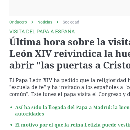
La rosa de los vientos
Caso
Extremadura
Gente viajera
Retornados
Galicia
Ondacero
Noticias
Como el perro y el
Sociedad
Equipo de investigación
La Rioja
gato
VISITA DEL PAPA A ESPAÑA
Operación Viuda
Navarra
Última hora sobre la visit
Negra
País Vasco
León XIV reivindica la hue
abrir "las puertas a Crist
El Papa León XIV ha pedido que la religiosidad 
"escuela de fe" y ha invitado a los españoles a
común". Este lunes el papa visita el Congreso y d
Así ha sido la llegada del Papa a Madrid: la bien
autoridades
El motivo por el que la reina Letizia puede vest