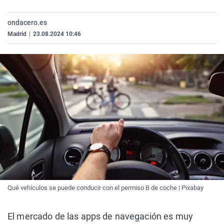
La rosa de los vientos
Caso
Extremadura
Virales
ondacero.es
Gente viajera
Retornados
Galicia
Televisión
Madrid
|
23.08.2024 10:46
Como el perro y el gat
Equipo de investigaci
La Rioja
Elecciones
Operación Viuda Negr
Navarra
País Vasco
Qué vehículos se puede conducir con el permiso B de coche | Pixabay
El mercado de las apps de navegación es muy