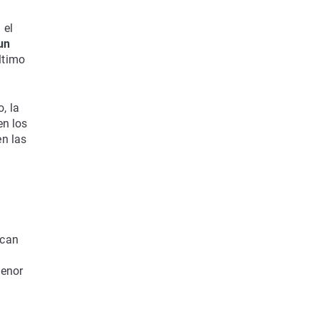
 el
un
ltimo
, la
en los
en las
ican
menor