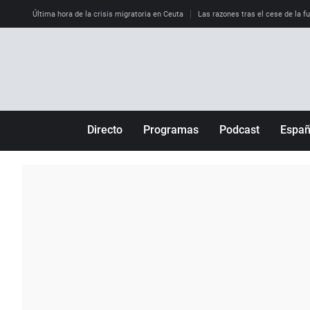
Última hora de la crisis migratoria en Ceuta
Las razones tras el cese de la f
Directo
Programas
Podcast
Espa
Más de uno
Los Perseguidos
Andalucía
Por fin
Malas decisiones
Aragón
Julia en la onda
Expedientes del más allá
Baleares
La brújula
El viaje del Guernica
Cantabria
Radioestadio
Invisibles
Cataluña
Radioestadio noche
Prohibido morirse
Comunidad de M
El colegio invisible
Esto no ha pasado
Comunitat Vale