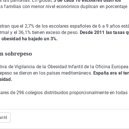
 las pantallas. En global,
3 de cada 10 escolares usan los
as familias con menor nivel económico duplican en porcentaje
tran que el 2,7% de los escolares españoles de 6 a 9 años est
rmal y el 36,1% tienen exceso de peso.
Desde 2011 las tasas 
 obesidad ha bajado un 3%.
en sobrepeso
iva de Vigilancia de la Obesidad Infantil de la Oficina Europea
epeso se dieron en los países mediterráneos.
España era el te
sidad.
res de 296 colegios distribuidos proporcionalmente en todas 
ntil