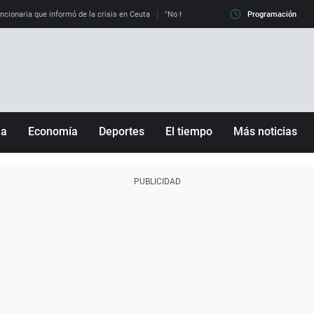
uncionaria que informó de la crisis en Ceuta
"No hay mafias, que no nos engañen": exper
Programación
ña
Economía
Deportes
El tiempo
Más noticias
Fútbol
Sociedad
Baloncesto
Mundo
Tenis
Salud
Motor
Cultura
Ciencia y Tecnología
adrid
Gastronomía
nciana
Medio ambiente