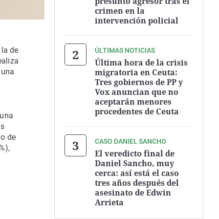
presunto agresor tras el
crimen en la
intervención policial
 la de
ÚLTIMAS NOTICIAS
aliza
Última hora de la crisis
migratoria en Ceuta:
 una
Tres gobiernos de PP y
Vox anuncian que no
aceptarán menores
procedentes de Ceuta
 una
as
mo de
CASO DANIEL SANCHO
%),
El veredicto final de
Daniel Sancho, muy
cerca: así está el caso
tres años después del
asesinato de Edwin
Arrieta