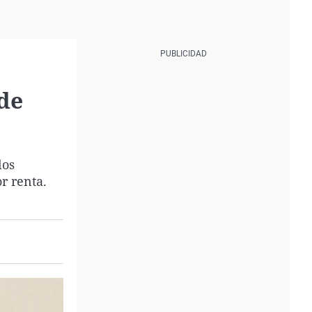
 de
los
r renta.