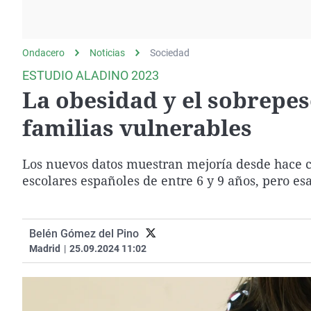
La rosa de los vientos
Caso
Extremadura
Gente viajera
Retornados
Galicia
Ondacero
Noticias
Como el perro y el
Sociedad
Equipo de investigación
La Rioja
gato
ESTUDIO ALADINO 2023
Operación Viuda
Navarra
La obesidad y el sobrepes
Negra
País Vasco
familias vulnerables
Los nuevos datos muestran mejoría desde hace c
escolares españoles de entre 6 y 9 años, pero es
Belén Gómez del Pino
Madrid
|
25.09.2024 11:02