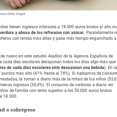
 Moore/Getty Images
res tienen ingresos inferiores a 18.000 euros brutos al año es
erdura y abusa de los refrescos con azúcar.
Paralelamente re
pañeros con rentas más altas y pasa más tiempo enganchado a
e de nuevo en este estudio Aladino de la Agencia Española de
de cada diez escolares desayunan todos los días algo más que
tres de cada diez escolares sólo desayunan una bebida
). En l
17 puntos más alto (61% frente al 78%). Si hablamos de consu
modadas, la toman a diario más de la mitad de los niños (53,6
 menos ingresos (36,4%). El consumo de verduras a diario -en
iños de familia con renta superior a los 50.000 euros brutos
e 18.000.
dad o sobrepeso