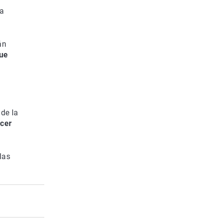
 a
án
que
 de la
rcer
las