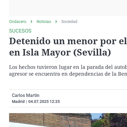
La rosa de los vientos
Caso
Extremadura
Gente viajera
Retornados
Galicia
Ondacero
Noticias
Como el perro y el
Sociedad
Equipo de investigación
La Rioja
gato
SUCESOS
Operación Viuda
Navarra
Detenido un menor por el 
Negra
País Vasco
en Isla Mayor (Sevilla)
Los hechos tuvieron lugar en la parada del autobú
agresor se encuentra en dependencias de la Bene
Carlos Martín
Madrid
|
04.07.2025 12:25