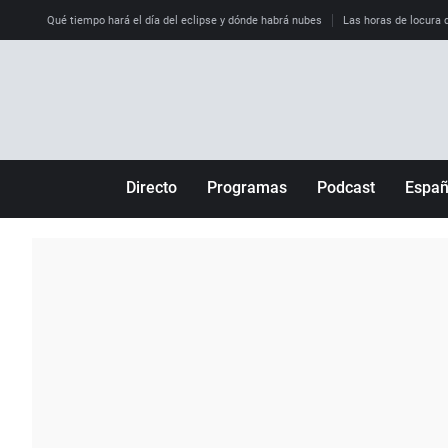
Qué tiempo hará el día del eclipse y dónde habrá nubes
Las horas de locura qu
Directo
Programas
Podcast
Espa
Más de uno
Los Perseguidos
Andalucía
Por fin
Malas decisiones
Aragón
Julia en la onda
Expedientes del más allá
Baleares
La brújula
El viaje del Guernica
Cantabria
Radioestadio
Invisibles
Cataluña
Radioestadio noche
Prohibido morirse
Comunidad de M
El colegio invisible
Esto no ha pasado
Comunitat Vale