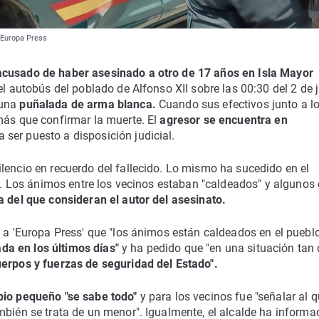
| Europa Press
cusado de haber asesinado a otro de 17 años en Isla Mayor
l autobús del poblado de Alfonso XII sobre las 00:30 del 2 de j
 una
puñalada de arma blanca.
Cuando sus efectivos junto a lo
más que confirmar la muerte. El
agresor se encuentra en
ser puesto a disposición judicial.
lencio en recuerdo del fallecido. Lo mismo ha sucedido en el
en. Los ánimos entre los vecinos estaban "caldeados" y algunos
a del que consideran el autor del asesinato.
o a 'Europa Press' que "los ánimos están caldeados en el pueblo
a en los últimos días"
y ha pedido que "en una situación tan d
cuerpos y fuerzas de seguridad del Estado".
pio pequeño "se sabe todo"
y para los vecinos fue "señalar al 
mbién se trata de un menor". Igualmente, el alcalde ha informa