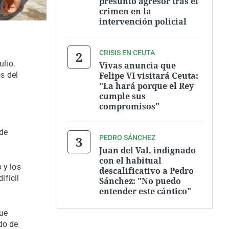
presunto agresor tras el
crimen en la
intervención policial
CRISIS EN CEUTA
ulio.
Vivas anuncia que
Felipe VI visitará Ceuta:
s del
"La hará porque el Rey
cumple sus
compromisos"
 de
PEDRO SÁNCHEZ
Juan del Val, indignado
con el habitual
 y los
descalificativo a Pedro
ifícil
Sánchez: "No puedo
entender este cántico"
que
do de