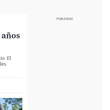
 años
io. El
les.