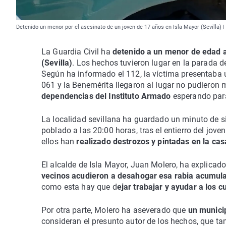
Detenido un menor por el asesinato de un joven de 17 años en Isla Mayor (Sevilla) 
La Guardia Civil ha
detenido a un menor de edad a
(Sevilla)
. Los hechos tuvieron lugar en la parada de
Según ha informado el 112, la víctima presentaba
061 y la Benemérita llegaron al lugar no pudieron 
dependencias del Instituto Armado
esperando para 
La localidad sevillana ha guardado un minuto de si
poblado a las 20:00 horas, tras el entierro del jov
ellos han
realizado destrozos y pintadas en la cas
El alcalde de Isla Mayor, Juan Molero, ha explicad
vecinos acudieron a desahogar esa rabia acumulad
como esta hay que d
ejar trabajar y ayudar a los 
Por otra parte, Molero ha aseverado que
un munici
consideran el presunto autor de los hechos, que ta