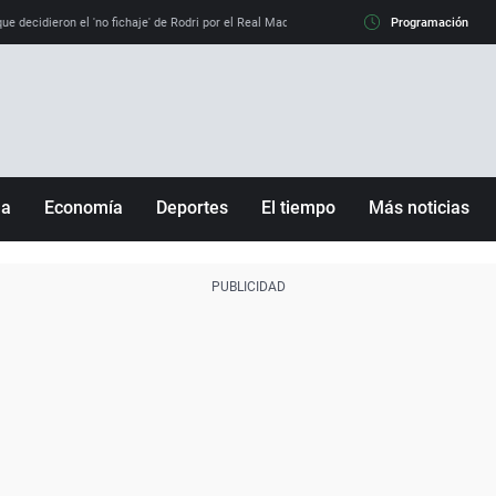
e decidieron el 'no fichaje' de Rodri por el Real Madrid y su 'sí' al Barça
Programación
La llamada de
ña
Economía
Deportes
El tiempo
Más noticias
Fútbol
Sociedad
Baloncesto
Mundo
Tenis
Salud
Motor
Cultura
Ciencia y Tecnología
adrid
Gastronomía
nciana
Medio ambiente