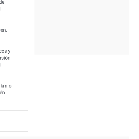
del
l
sen,
cos y
nsión
a
0 km o
ién