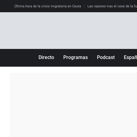
Última hora de la crisis migratoria en Ceuta
Las razones tras el cese de la f
Directo
Programas
Podcast
Espa
Más de uno
Los Perseguidos
Andalucía
Por fin
Malas decisiones
Aragón
Julia en la onda
Expedientes del más allá
Baleares
La brújula
El viaje del Guernica
Cantabria
Radioestadio
Invisibles
Cataluña
Radioestadio noche
Prohibido morirse
Comunidad de M
El colegio invisible
Esto no ha pasado
Comunitat Vale