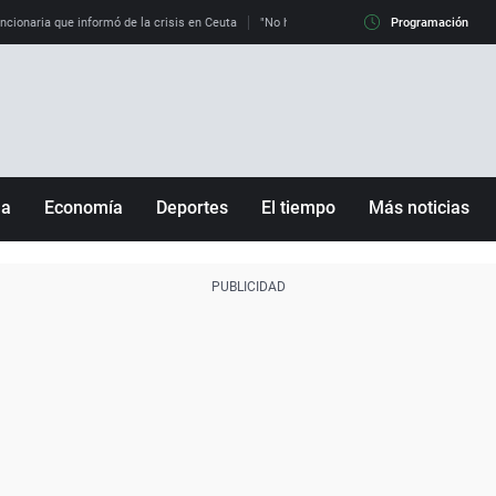
uncionaria que informó de la crisis en Ceuta
"No hay mafias, que no nos engañen": exper
Programación
ña
Economía
Deportes
El tiempo
Más noticias
Fútbol
Sociedad
Baloncesto
Mundo
Tenis
Salud
Motor
Cultura
Ciencia y Tecnología
adrid
Gastronomía
nciana
Medio ambiente