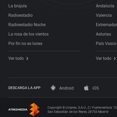
La brújula
Andalucía
Radioestadio
Valencia
Radioestadio Noche
Extremadu
La rosa de los vientos
Asturias
Por fin no es lunes
País Vasco
Ver todo
Ver todo
DESCARGA LA APP
Android
iOS
Copyright © Uniprex, S.A.U., C/ Fuerteventura 12
San Sebastián de los Reyes, 28703 Madrid