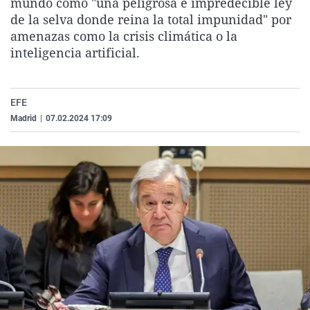
mundo como "una peligrosa e impredecible ley
La rosa de los vientos
Caso
Extremadura
Virales
de la selva donde reina la total impunidad" por
amenazas como la crisis climática o la
Gente viajera
Retornados
Galicia
Televisión
inteligencia artificial.
Como el perro y el gat
Equipo de investigaci
La Rioja
Elecciones
Operación Viuda Negr
Navarra
EFE
País Vasco
Madrid
|
07.02.2024 17:09