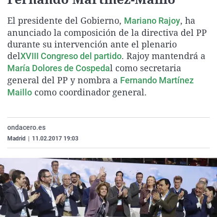
La rosa de los vientos
Caso
Extremadura
Virales
El presidente del Gobierno,
, ha
Mariano Rajoy
Gente viajera
Retornados
Galicia
Televisión
anunciado la composición de la directiva del PP
Como el perro y el gat
Equipo de investigaci
La Rioja
Elecciones
durante su intervención ante el plenario
del
. Rajoy mantendrá a
XVIII Congreso del partido
Operación Viuda Negr
Navarra
l como secretaria
María Dolores de Cospeda
País Vasco
general del PP y nombra a
Fernando Martínez
como coordinador general.
Maillo
ondacero.es
Madrid
|
11.02.2017 19:03