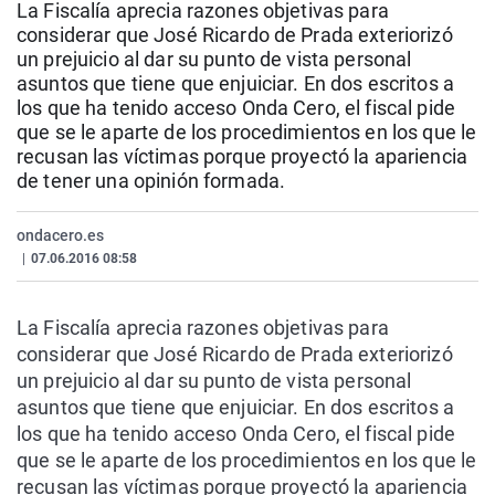
La Fiscalía aprecia razones objetivas para
La rosa de los vientos
Caso
Extremadura
Virales
considerar que José Ricardo de Prada exteriorizó
Gente viajera
Retornados
Galicia
Televisión
un prejuicio al dar su punto de vista personal
asuntos que tiene que enjuiciar. En dos escritos a
Como el perro y el gat
Equipo de investigaci
La Rioja
Elecciones
los que ha tenido acceso Onda Cero, el fiscal pide
que se le aparte de los procedimientos en los que le
Operación Viuda Negr
Navarra
recusan las víctimas porque proyectó la apariencia
País Vasco
de tener una opinión formada.
ondacero.es
|
07.06.2016 08:58
La Fiscalía aprecia razones objetivas para
considerar que José Ricardo de Prada exteriorizó
un prejuicio al dar su punto de vista personal
asuntos que tiene que enjuiciar. En dos escritos a
los que ha tenido acceso Onda Cero, el fiscal pide
que se le aparte de los procedimientos en los que le
recusan las víctimas porque proyectó la apariencia