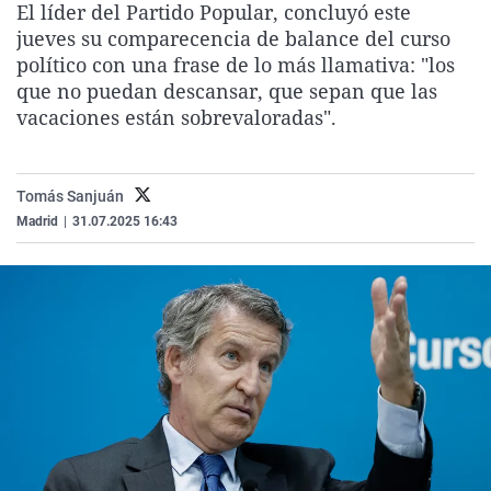
El líder del Partido Popular, concluyó este
La rosa de los vientos
Caso
Extremadura
Virales
jueves su comparecencia de balance del curso
Gente viajera
Retornados
Galicia
Televisión
político con una frase de lo más llamativa: "los
que no puedan descansar, que sepan que las
Como el perro y el gat
Equipo de investigaci
La Rioja
Elecciones
vacaciones están sobrevaloradas".
Operación Viuda Negr
Navarra
País Vasco
Tomás Sanjuán
Madrid
|
31.07.2025 16:43