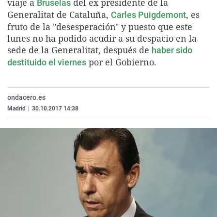
viaje a
del ex presidente de la
Bruselas
La rosa de los vientos
Caso
Extremadura
Virales
Generalitat de Cataluña,
, es
Carles Puigdemont
Gente viajera
Retornados
Galicia
Televisión
fruto de la "desesperación" y puesto que este
lunes no ha podido acudir a su despacio en la
Como el perro y el gat
Equipo de investigaci
La Rioja
Elecciones
sede de la Generalitat, después de
haber sido
Operación Viuda Negr
Navarra
por el Gobierno.
destituido el viernes
País Vasco
ondacero.es
Madrid
|
30.10.2017 14:38