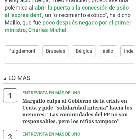
y Migración belga, Theo Francken, provocase una
polémica al
abrir la puerta a la concesión de asilo
al 'expresident'
, un "ofrecimiento exótico", ha dicho
Maillo, que fue
poco después negado por el primer
ministro, Charles Michel
.
Puigdemont
Bruselas
Bélgica
asilo
indepe
LO MÁS
ENTREVISTA EN MÁS DE UNO
Margallo culpa al Gobierno de la crisis en
Ceuta y pide "solidaridad interna" hacia los
menores: "Las comunidades del PP no son
responsables, pero los niños tampoco"
ENTREVISTA EN MÁS DE UNO