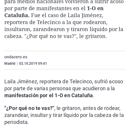
para medios nacionales volvieron a sufrir acoso
La rosa de los vientos
Caso
Extremadura
Virales
por parte de manifestantes en el
1-O en
Cataluña.
Fue el caso de Laila Jiménez,
Gente viajera
Retornados
Galicia
Televisión
reportera de Telecinco a la que rodearon,
Como el perro y el gat
Equipo de investigaci
La Rioja
Elecciones
insultaron, zarandearon y tiraron líquido por la
cabeza. "¿Por qué no te vas?", le gritaron.
Operación Viuda Negr
Navarra
País Vasco
ondacero.es
Madrid
|
02.10.2019 09:41
Laila Jiménez, reportera de Telecinco, sufrió acoso
por parte de varias personas que acudieron a la
manifestación por el 1-O en Cataluña
.
"¿Por qué no te vas?"
, le gritaron, antes de rodear,
zarandear, insultar y tirar líquido por la cabeza de la
periodista.