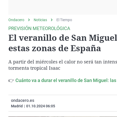
La rosa de los vientos
Caso
Extremadura
Gente viajera
Retornados
Galicia
Ondacero
Noticias
Como el perro y el
El Tiempo
Equipo de investigación
La Rioja
gato
PREVISIÓN METEOROLÓGICA
Operación Viuda
Navarra
El veranillo de San Migue
Negra
País Vasco
estas zonas de España
A partir del miércoles el calor no será tan inten
tormenta tropical Isaac
👉
Cuánto va a durar el veranillo de San Miguel: la
ondacero.es
Madrid
|
01.10.2024 06:05