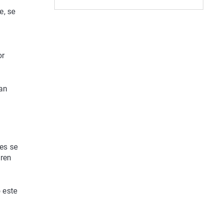
e, se
or
ran
es se
fren
 este