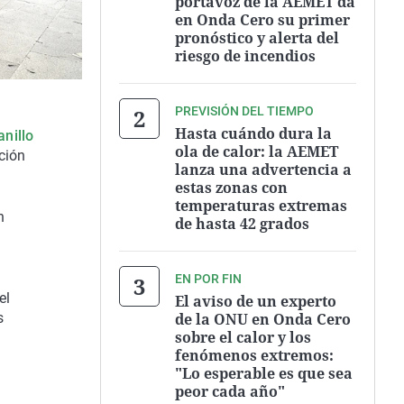
portavoz de la AEMET da
en Onda Cero su primer
pronóstico y alerta del
riesgo de incendios
PREVISIÓN DEL TIEMPO
Hasta cuándo dura la
anillo
ola de calor: la AEMET
ción
lanza una advertencia a
estas zonas con
temperaturas extremas
n
de hasta 42 grados
EN POR FIN
el
El aviso de un experto
de la ONU en Onda Cero
s
sobre el calor y los
fenómenos extremos:
"Lo esperable es que sea
peor cada año"