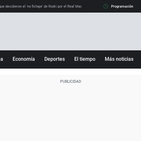
e decidieron el 'no fichaje' de Rodri por el Real Madrid y su 'sí' al Barça
Programación
La llamada de
ña
Economía
Deportes
El tiempo
Más noticias
Fútbol
Sociedad
Baloncesto
Mundo
Tenis
Salud
Motor
Cultura
Ciencia y Tecnología
adrid
Gastronomía
nciana
Medio ambiente