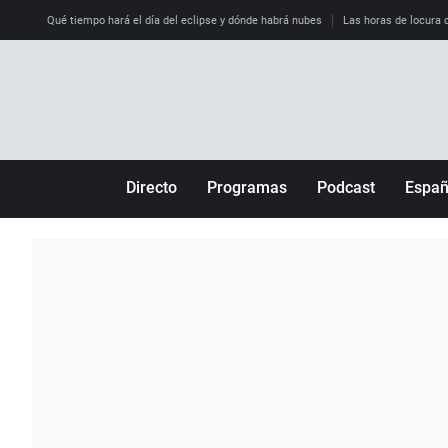
Qué tiempo hará el día del eclipse y dónde habrá nubes
Las horas de locura qu
Directo
Programas
Podcast
Espa
Más de uno
Los Perseguidos
Andalucía
Por fin
Malas decisiones
Aragón
Julia en la onda
Expedientes del más allá
Baleares
La brújula
El viaje del Guernica
Cantabria
Radioestadio
Invisibles
Cataluña
Radioestadio noche
Prohibido morirse
Comunidad de M
El colegio invisible
Esto no ha pasado
Comunitat Vale