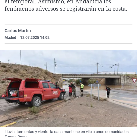
el temporal. Asimismo, en Andalucía los
La rosa de los vientos
Caso
Extremadura
Virales
fenómenos adversos se registrarán en la costa.
Gente viajera
Retornados
Galicia
Televisión
Como el perro y el gat
Equipo de investigaci
La Rioja
Elecciones
Carlos Martín
Operación Viuda Negr
Navarra
Madrid
|
12.07.2025 14:02
País Vasco
Lluvia, tormentas y viento: la dana mantiene en vilo a once comunidades |
Europa Press