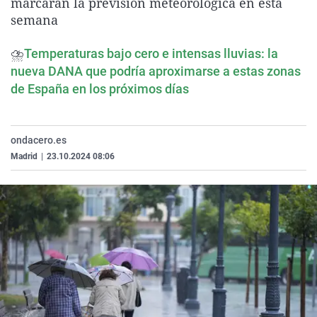
marcarán la previsión meteorológica en esta
La rosa de los vientos
Caso
Extremadura
Virales
semana
Gente viajera
Retornados
Galicia
Televisión
⛈️
Temperaturas bajo cero e intensas lluvias: la
Como el perro y el gat
Equipo de investigaci
La Rioja
Elecciones
nueva DANA que podría aproximarse a estas zonas
Operación Viuda Negr
Navarra
de España en los próximos días
País Vasco
ondacero.es
Madrid
|
23.10.2024 08:06