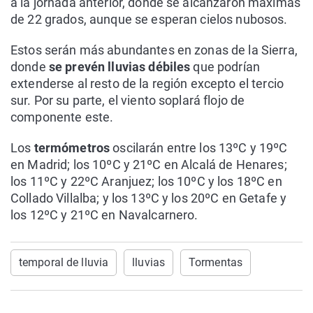
a la jornada anterior, donde se alcanzaron máximas
de 22 grados, aunque se esperan cielos nubosos.
Estos serán más abundantes en zonas de la Sierra,
donde
se prevén lluvias débiles
que podrían
extenderse al resto de la región excepto el tercio
sur. Por su parte, el viento soplará flojo de
componente este.
Los
termómetros
oscilarán entre los 13ºC y 19ºC
en Madrid; los 10ºC y 21ºC en Alcalá de Henares;
los 11ºC y 22ºC Aranjuez; los 10ºC y los 18ºC en
Collado Villalba; y los 13ºC y los 20ºC en Getafe y
los 12ºC y 21ºC en Navalcarnero.
temporal de lluvia
lluvias
Tormentas