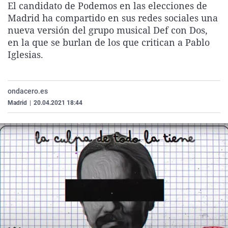
El candidato de Podemos en las elecciones de
La rosa de los vientos
Caso
Extremadura
Virales
Madrid ha compartido en sus redes sociales una
Gente viajera
Retornados
Galicia
Televisión
nueva versión del grupo musical Def con Dos,
en la que se burlan de los que critican a Pablo
Como el perro y el gat
Equipo de investigaci
La Rioja
Elecciones
Iglesias.
Operación Viuda Negr
Navarra
País Vasco
ondacero.es
Madrid
|
20.04.2021 18:44