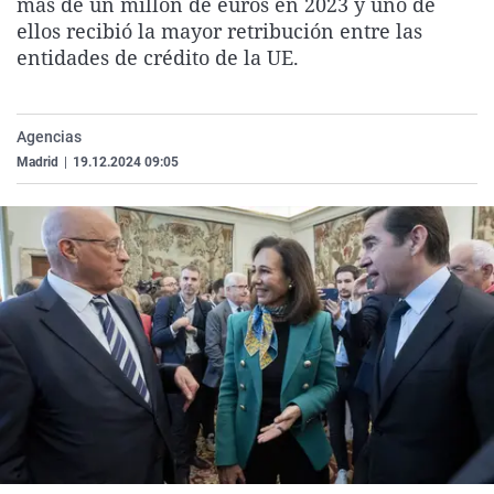
más de un millón de euros en 2023 y uno de
La rosa de los vientos
Caso
Extremadura
Virales
ellos recibió la mayor retribución entre las
entidades de crédito de la UE.
Gente viajera
Retornados
Galicia
Televisión
Como el perro y el gat
Equipo de investigaci
La Rioja
Elecciones
Operación Viuda Negr
Navarra
Agencias
Madrid
|
19.12.2024 09:05
País Vasco