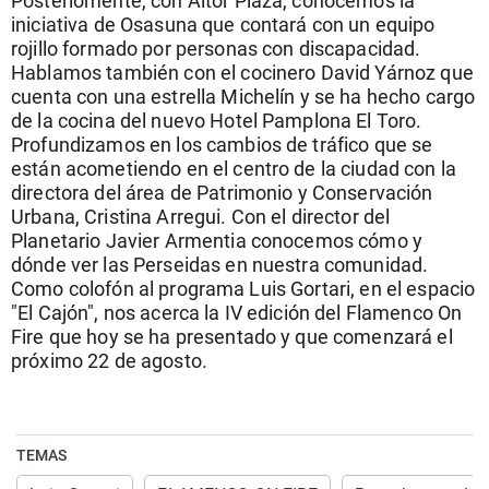
Posteriomente, con Aitor Plaza, conocemos la
La rosa de los vientos
Caso
Extremadura
Virales
iniciativa de Osasuna que contará con un equipo
rojillo formado por personas con discapacidad.
Gente viajera
Retornados
Galicia
Televisión
Hablamos también con el cocinero David Yárnoz que
Como el perro y el gat
Equipo de investigaci
La Rioja
Elecciones
cuenta con una estrella Michelín y se ha hecho cargo
de la cocina del nuevo Hotel Pamplona El Toro.
Operación Viuda Negr
Navarra
Profundizamos en los cambios de tráfico que se
están acometiendo en el centro de la ciudad con la
País Vasco
directora del área de Patrimonio y Conservación
Urbana, Cristina Arregui. Con el director del
Planetario Javier Armentia conocemos cómo y
dónde ver las Perseidas en nuestra comunidad.
Como colofón al programa Luis Gortari, en el espacio
"El Cajón", nos acerca la IV edición del Flamenco On
Fire que hoy se ha presentado y que comenzará el
próximo 22 de agosto.
TEMAS