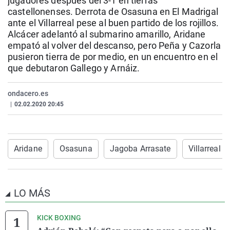
jugadores después del 3-1 en tierras
La rosa de los vientos
Caso
Extremadura
Virales
castellonenses. Derrota de Osasuna en El Madrigal
ante el Villarreal pese al buen partido de los rojillos.
Gente viajera
Retornados
Galicia
Televisión
Alcácer adelantó al submarino amarillo, Aridane
Como el perro y el gat
Equipo de investigaci
La Rioja
Elecciones
empató al volver del descanso, pero Peña y Cazorla
pusieron tierra de por medio, en un encuentro en el
Operación Viuda Negr
Navarra
que debutaron Gallego y Arnáiz.
País Vasco
ondacero.es
|
02.02.2020 20:45
Aridane
Osasuna
Jagoba Arrasate
Villarreal
LO MÁS
KICK BOXING