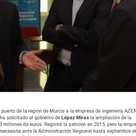
 puerto de la región de Murcia a la empresa de ingeniería AZE
 ha solicitado al gobierno de
López Miras
la ampliación de la
 millones de euros. Registró la petición en 2015, pero la empr
necesaria ante la Administración Regional hasta septiembre d