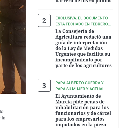
barrera de los 90 puntos
EXCLUSIVA. EL DOCUMENTO
ESTÁ FECHADO EN FEBRERO
DE 2019, JUSTO CUANDO
La Consejería de
ENTRARON EN VIGOR LAS
Agricultura redactó una
guía de interpretación
MEDIDAS DE LA CITADA LEY EN
de la Ley de Medidas
LA DENOMINADA ÁREA I, LA
Urgentes que facilita su
MÁS CERCANA AL MAR
incumplimiento por
MENOR.
parte de los agricultores
PARA ALBERTO GUERRA Y
PARA SU MUJER Y ACTUAL
JEFA DE LA OFICINA DE
El Ayuntamiento de
GOBIERNO MUNICIPAL, ISABEL
Murcia pide penas de
inhabilitación para los
FERNÁNDEZ GUERRAS, PIDE
lo
funcionarios y de cárcel
PENAS DE INHABILITACIÓN
 la
para los empresarios
ESPECIAL
imputados en la pieza