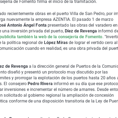
ejería de Fomento firma el inicio de la tramitación.
ado recientemente obras en el puerto Villa de San Pedro, por i
carga nuevamente la empresa AZENTIA. El pasado 1 de marzo
osé Antonio Ángel Fonta
presentado las obras del varadero en
e una inversión privada del puerto,
Díez de Revenga
informó de
 publicita también la web de la consejería de Fomento
. "Inver
 la política regional de
López Miras
de lograr el vertido cero a
omunicación cuando en realidad, es una obra privada del puer
íez de Revenga
a la dirección general de Puertos de la Comuni
to diseñó y presentó un protocolo muy discutido por las
mites y prorrogar la explotación de los puertos hasta 20 años 
s. El consejero
Pedro Rivera
informó en su día que ese protoco
litar inversiones e incrementar el número de amarres. Desde ent
an solicitado al gobierno regional la ampliación de concesión
tica conforme de una disposición transitoria de la Ley de Puer