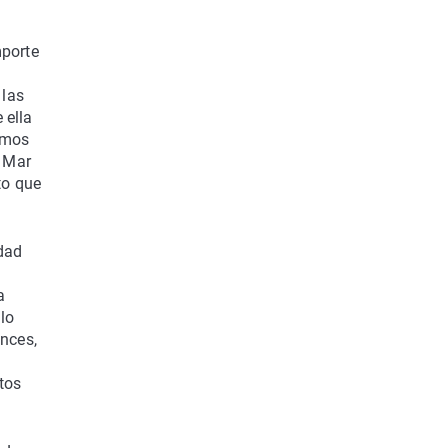
mporte
 las
 ella
timos
l Mar
to que
dad
a
lo
onces,
tos