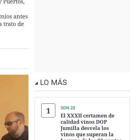
y Puertos,
s
 míos antes
a trato de
LO MÁS
SON 28
El XXXII certamen de
calidad vinos DOP
Jumilla desvela los
vinos que superan la