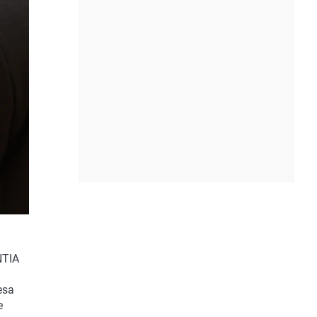
NTIA
esa
e