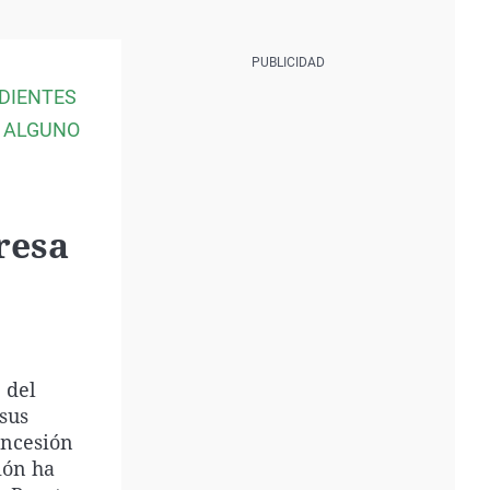
EDIENTES
R ALGUNO
resa
 del
sus
oncesión
ión ha