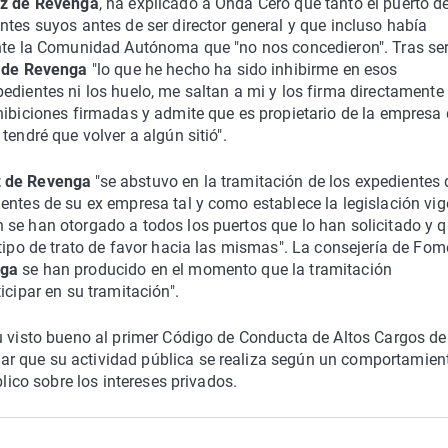
z de Revenga
, ha explicado a Onda Cero que tanto el puerto d
ntes suyos antes de ser director general y que incluso había
ante la Comunidad Autónoma que "no nos concedieron". Tras se
 de Revenga
"lo que he hecho ha sido inhibirme en esos
edientes ni los huelo, me saltan a mi y los firma directamente 
hibiciones firmadas y admite que es propietario de la empresa
tendré que volver a algún sitió".
z de Revenga
"se abstuvo en la tramitación de los expedientes 
entes de su ex empresa tal y como establece la legislación vig
 se han otorgado a todos los puertos que lo han solicitado y 
 tipo de trato de favor hacia las mismas". La consejería de Fo
nga
se han producido en el momento que la tramitación
icipar en su tramitación".
u visto bueno al primer Código de Conducta de Altos Cargos de
r que su actividad pública se realiza según un comportamien
blico sobre los intereses privados.