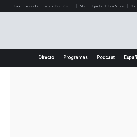
Las claves del eclipse con Sara García
Muere el padre de Leo Messi
Cont
Directo
Programas
Podcast
Espa
Más de uno
Los Perseguidos
Andalucía
Por fin
Malas decisiones
Aragón
Julia en la onda
Expedientes del más allá
Baleares
La brújula
El viaje del Guernica
Cantabria
Radioestadio
Invisibles
Cataluña
Radioestadio noche
Prohibido morirse
Comunidad de M
El colegio invisible
Esto no ha pasado
Comunitat Vale