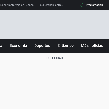
roles fronterizos en España
La diferencia entre observar el eclipse al 99% y al 100%
Programación
ña
Economía
Deportes
El tiempo
Más noticias
Fútbol
Sociedad
Baloncesto
Mundo
Tenis
Salud
Motor
Cultura
Ciencia y Tecnología
adrid
Gastronomía
nciana
Medio ambiente