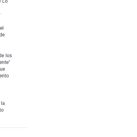
e Lo
r
el
 de
de los
ente"
que
mento
 la
to