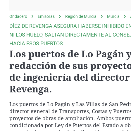
La rosa de los vientos
Caso
Extremadura
Gente viajera
Retornados
Galicia
Ondacero
Emisoras
Región de Murcia
Murcia
Como el perro y el
Equipo de investigación
La Rioja
DÍEZ DE REVENGA ASEGURA HABERSE INHIBIDO E
gato
Operación Viuda
Navarra
NI LOS HUELO, SALTAN DIRECTAMENTE AL CONSE
Negra
HACIA ESOS PUERTOS.
País Vasco
Los puertos de Lo Pagán y
redacción de sus proyect
de ingeniería del director
Revenga.
Los puertos de Lo Pagán y Las Villas de San Ped
director general de Transportes, Costas y Puertos
proyectos de obras de ampliación. Ambos puertos
condicionada por Ley de Puertos del Estado a ob