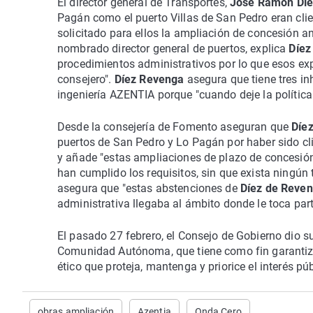
El director general de Transportes,
José Ramón Díe
Pagán como el puerto Villas de San Pedro eran clie
solicitado para ellos la ampliación de concesión 
nombrado director general de puertos, explica
Díez
procedimientos administrativos por lo que esos exp
consejero".
Díez Revenga
asegura que tiene tres in
ingeniería AZENTIA porque "cuando deje la política 
Desde la consejería de Fomento aseguran que
Díe
puertos de San Pedro y Lo Pagán por haber sido cli
y añade "estas ampliaciones de plazo de concesión
han cumplido los requisitos, sin que exista ningún
asegura que "estas abstenciones de
Díez de Reve
administrativa llegaba al ámbito donde le toca part
El pasado 27 febrero, el Consejo de Gobierno dio s
Comunidad Autónoma, que tiene como fin garantiza
ético que proteja, mantenga y priorice el interés pú
obras ampliación
Azentia
Onda Cero