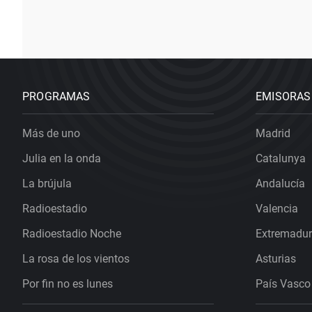
PROGRAMAS
EMISORAS
Más de uno
Madrid
Julia en la onda
Catalunya
La brújula
Andalucía
Radioestadio
Valencia
Radioestadio Noche
Extremadu
La rosa de los vientos
Asturias
Por fin no es lunes
País Vasco