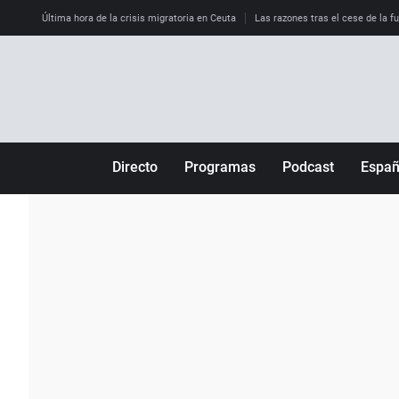
Última hora de la crisis migratoria en Ceuta
Las razones tras el cese de la f
Directo
Programas
Podcast
Espa
Más de uno
Los Perseguidos
Andalucía
Por fin
Malas decisiones
Aragón
Julia en la onda
Expedientes del más allá
Baleares
La brújula
El viaje del Guernica
Cantabria
Radioestadio
Invisibles
Cataluña
Radioestadio noche
Prohibido morirse
Comunidad de M
El colegio invisible
Esto no ha pasado
Comunitat Vale