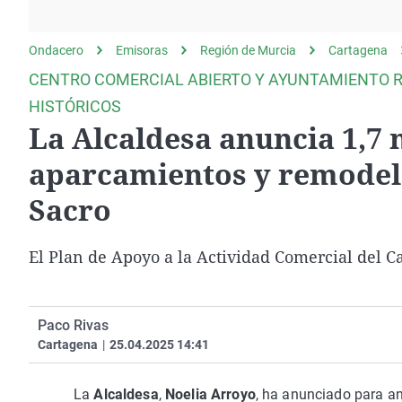
La rosa de los vientos
Caso
Extremadura
Gente viajera
Retornados
Galicia
Ondacero
Emisoras
Región de Murcia
Cartagena
Como el perro y el
Equipo de investigación
La Rioja
CENTRO COMERCIAL ABIERTO Y AYUNTAMIENTO RE
gato
Operación Viuda
Navarra
HISTÓRICOS
Negra
La Alcaldesa anuncia 1,7 
País Vasco
aparcamientos y remodel
Sacro
El Plan de Apoyo a la Actividad Comercial del Ca
Paco Rivas
Cartagena
|
25.04.2025 14:41
La
Alcaldesa
,
Noelia Arroyo
, ha anunciado para an