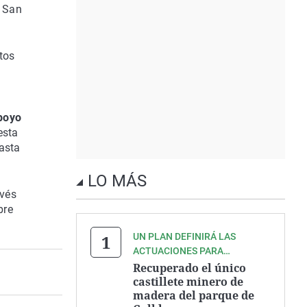
y San
tos
poyo
esta
asta
LO MÁS
avés
bre
UN PLAN DEFINIRÁ LAS
ACTUACIONES PARA
RESTAURAR TODO EL
Recuperado el único
PATRIMONIO MINERO DE LA
castillete minero de
madera del parque de
SIERRA DE CARTAGENA Y LA