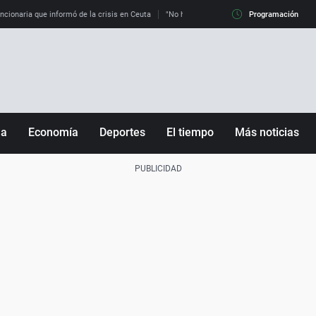
uncionaria que informó de la crisis en Ceuta
"No hay mafias, que no nos engañen": exper
Programación
ña
Economía
Deportes
El tiempo
Más noticias
Fútbol
Sociedad
Baloncesto
Mundo
Tenis
Salud
Motor
Cultura
Ciencia y Tecnología
adrid
Gastronomía
nciana
Medio ambiente