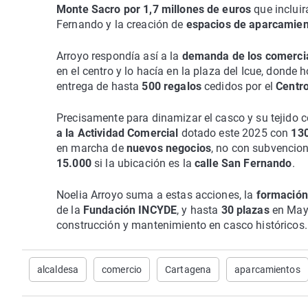
Monte Sacro por 1,7 millones de euros
que inclui
Fernando y la creación de
espacios de aparcamient
Arroyo respondía así a la
demanda de los comerci
en el centro y lo hacía en la plaza del Icue, donde 
entrega de hasta
500 regalos
cedidos por el
Centro
Precisamente para dinamizar el casco y su tejido 
a la Actividad Comercial
dotado este 2025 con
130
en marcha de
nuevos negocios
, no con subvencio
15.000
si la ubicación es la
calle San Fernando
.
Noelia Arroyo suma a estas acciones, la
formación
de la
Fundación INCYDE
, y hasta
30 plazas
en Mayo
construcción y mantenimiento en casco históricos.
alcaldesa
comercio
Cartagena
aparcamientos