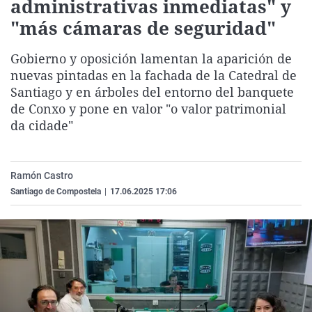
administrativas inmediatas" y
La rosa de los vientos
Caso
Extremadura
Virales
"más cámaras de seguridad"
Gente viajera
Retornados
Galicia
Televisión
Gobierno y oposición lamentan la aparición de
Como el perro y el gat
Equipo de investigaci
La Rioja
Elecciones
nuevas pintadas en la fachada de la Catedral de
Operación Viuda Negr
Navarra
Santiago y en árboles del entorno del banquete
de Conxo y pone en valor "o valor patrimonial
País Vasco
da cidade"
Ramón Castro
Santiago de Compostela
|
17.06.2025 17:06