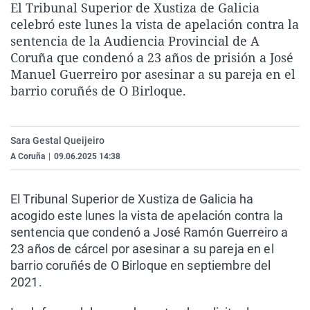
El Tribunal Superior de Xustiza de Galicia
La rosa de los vientos
Caso
Extremadura
Virales
celebró este lunes la vista de apelación contra la
Gente viajera
Retornados
Galicia
Televisión
sentencia de la Audiencia Provincial de A
Coruña que condenó a 23 años de prisión a José
Como el perro y el gat
Equipo de investigaci
La Rioja
Elecciones
Manuel Guerreiro por asesinar a su pareja en el
Operación Viuda Negr
Navarra
barrio coruñés de O Birloque.
País Vasco
Sara Gestal Queijeiro
A Coruña
|
09.06.2025 14:38
El Tribunal Superior de Xustiza de Galicia ha
acogido este lunes la vista de apelación contra la
sentencia que condenó a José Ramón Guerreiro a
23 años de cárcel por asesinar a su pareja en el
barrio coruñés de O Birloque en septiembre del
2021.