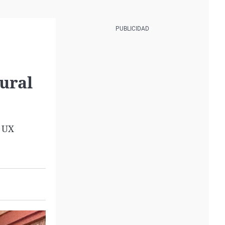
ural
e UX