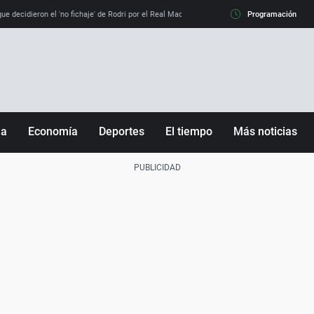
e decidieron el 'no fichaje' de Rodri por el Real Madrid y su 'sí' al Barça
Programación
La llamada de
ña
Economía
Deportes
El tiempo
Más noticias
Fútbol
Sociedad
Baloncesto
Mundo
Tenis
Salud
Motor
Cultura
Ciencia y Tecnología
adrid
Gastronomía
nciana
Medio ambiente