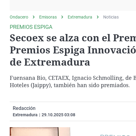
La rosa de los vientos
Caso
Extremadura
Gente viajera
Retornados
Galicia
Ondacero
Emisoras
Extremadura
Noticias
Como el perro y el
Equipo de investigación
La Rioja
PREMIOS ESPIGA
gato
Secoex se alza con el Pre
Operación Viuda
Navarra
Negra
País Vasco
Premios Espiga Innovación
de Extremadura
Fuensana Bio, CETAEX, Ignacio Schmolling, de B
Hoteles (Jaippy), también han sido premiados.
Redacción
Extremadura
|
29.10.2025 03:08