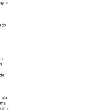
egrar
gado
su
os
 de
encia
enta
ción.