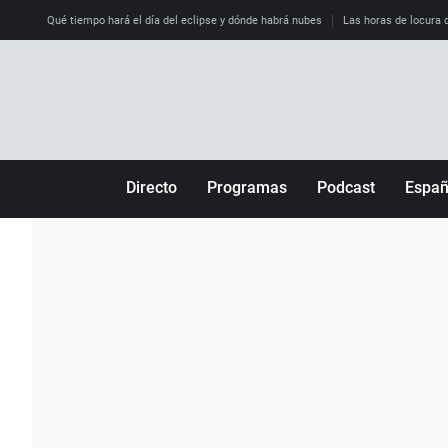
Qué tiempo hará el día del eclipse y dónde habrá nubes
Las horas de locura qu
Directo
Programas
Podcast
Espa
Más de uno
Los Perseguidos
Andalucía
Por fin
Malas decisiones
Aragón
Julia en la onda
Expedientes del más allá
Baleares
La brújula
El viaje del Guernica
Cantabria
Radioestadio
Invisibles
Cataluña
Radioestadio noche
Prohibido morirse
Comunidad de M
El colegio invisible
Esto no ha pasado
Comunitat Vale