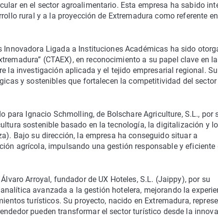
ular en el sector agroalimentario. Esta empresa ha sabido int
rrollo rural y a la proyección de Extremadura como referente en
ás Innovadora Ligada a Instituciones Académicas ha sido otor
xtremadura” (CTAEX), en reconocimiento a su papel clave en la
e la investigación aplicada y el tejido empresarial regional. Su
gicas y sostenibles que fortalecen la competitividad del sector
do para Ignacio Schmolling, de Bolschare Agriculture, S.L., por 
ltura sostenible basado en la tecnología, la digitalización y l
za). Bajo su dirección, la empresa ha conseguido situar a
ción agrícola, impulsando una gestión responsable y eficiente
 Álvaro Arroyal, fundador de UX Hoteles, S.L. (Jaippy), por su
la analítica avanzada a la gestión hotelera, mejorando la experi
mientos turísticos. Su proyecto, nacido en Extremadura, repres
endedor pueden transformar el sector turístico desde la innova