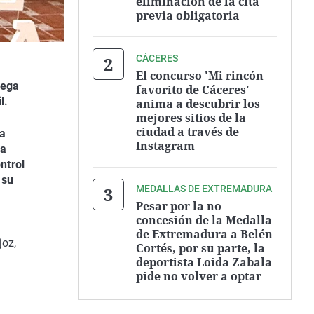
eliminación de la cita
previa obligatoria
CÁCERES
El concurso 'Mi rincón
rega
favorito de Cáceres'
l.
anima a descubrir los
mejores sitios de la
ciudad a través de
ca
Instagram
la
ntrol
 su
MEDALLAS DE EXTREMADURA
Pesar por la no
concesión de la Medalla
de Extremadura a Belén
joz,
Cortés, por su parte, la
deportista Loida Zabala
pide no volver a optar