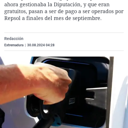
ahora gestionaba la Diputación, y que eran
La rosa de los vientos
Caso
Extremadura
Virales
gratuitos, pasan a ser de pago a ser operados por
Gente viajera
Retornados
Galicia
Televisión
Repsol a finales del mes de septiembre.
Como el perro y el gat
Equipo de investigaci
La Rioja
Elecciones
Operación Viuda Negr
Navarra
Redacción
País Vasco
Extremadura
|
30.08.2024 04:28