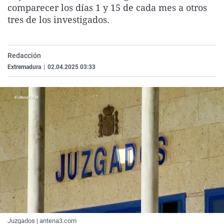
comparecer los días 1 y 15 de cada mes a otros
La rosa de los vientos
Caso
Extremadura
Virales
tres de los investigados.
Gente viajera
Retornados
Galicia
Televisión
Como el perro y el gat
Equipo de investigaci
La Rioja
Elecciones
Redacción
Operación Viuda Negr
Navarra
Extremadura
|
02.04.2025 03:33
País Vasco
Juzgados | antena3.com