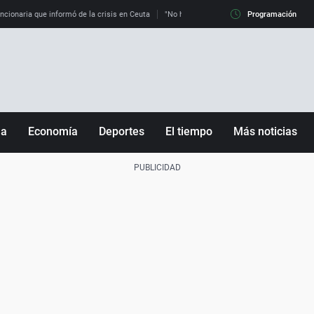
uncionaria que informó de la crisis en Ceuta
"No hay mafias, que no nos engañen": exper
Programación
ña
Economía
Deportes
El tiempo
Más noticias
Fútbol
Sociedad
Baloncesto
Mundo
Tenis
Salud
Motor
Cultura
Ciencia y Tecnología
adrid
Gastronomía
nciana
Medio ambiente