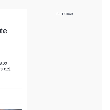
te
ntos
s del