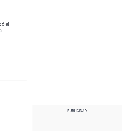
pó el
a