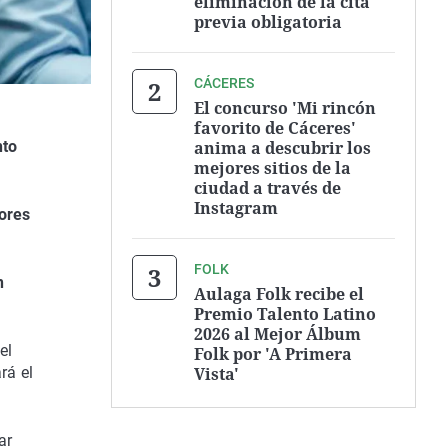
eliminación de la cita
previa obligatoria
CÁCERES
El concurso 'Mi rincón
favorito de Cáceres'
anima a descubrir los
nto
mejores sitios de la
ciudad a través de
Instagram
ores
FOLK
n
Aulaga Folk recibe el
Premio Talento Latino
2026 al Mejor Álbum
el
Folk por 'A Primera
Vista'
rá el
ar