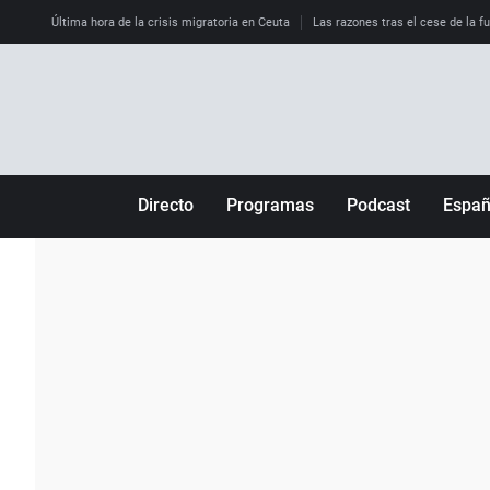
Última hora de la crisis migratoria en Ceuta
Las razones tras el cese de la f
Directo
Programas
Podcast
Espa
Más de uno
Los Perseguidos
Andalucía
Por fin
Malas decisiones
Aragón
Julia en la onda
Expedientes del más allá
Baleares
La brújula
El viaje del Guernica
Cantabria
Radioestadio
Invisibles
Cataluña
Radioestadio noche
Prohibido morirse
Comunidad de M
El colegio invisible
Esto no ha pasado
Comunitat Vale