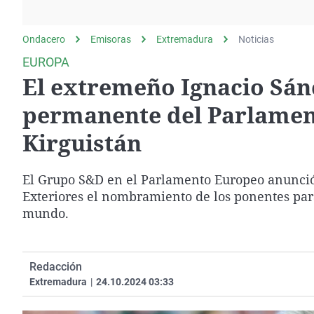
La rosa de los vientos
Caso
Extremadura
Gente viajera
Retornados
Galicia
Ondacero
Emisoras
Extremadura
Noticias
Como el perro y el
Equipo de investigación
La Rioja
EUROPA
gato
El extremeño Ignacio Sán
Operación Viuda
Navarra
Negra
País Vasco
permanente del Parlamen
Kirguistán
El Grupo S&D en el Parlamento Europeo anunció
Exteriores el nombramiento de los ponentes para
mundo.
Redacción
Extremadura
|
24.10.2024 03:33