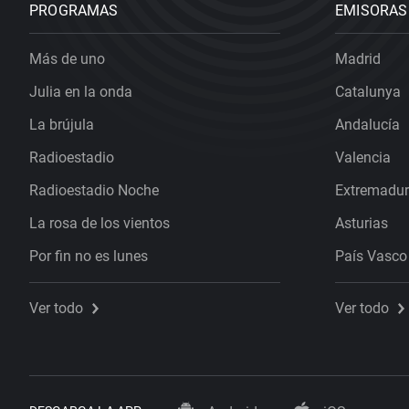
PROGRAMAS
EMISORAS
Más de uno
Madrid
Julia en la onda
Catalunya
La brújula
Andalucía
Radioestadio
Valencia
Radioestadio Noche
Extremadu
La rosa de los vientos
Asturias
Por fin no es lunes
País Vasco
Ver todo
Ver todo