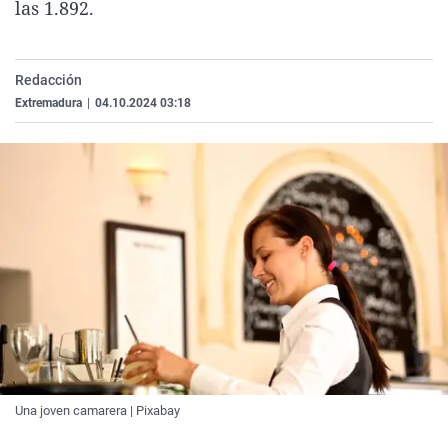
las 1.892.
La rosa de los vientos
Caso
Extremadura
Virales
Gente viajera
Retornados
Galicia
Televisión
Redacción
Como el perro y el gat
Equipo de investigaci
La Rioja
Elecciones
Extremadura
|
04.10.2024 03:18
Operación Viuda Negr
Navarra
País Vasco
Una joven camarera | Pixabay