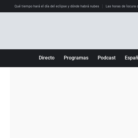
Qué tiempo hará el día del eclipse y dónde habrá nubes
Las horas de locura qu
Directo
Programas
Podcast
Espa
Más de uno
Los Perseguidos
Andalucía
Por fin
Malas decisiones
Aragón
Julia en la onda
Expedientes del más allá
Baleares
La brújula
El viaje del Guernica
Cantabria
Radioestadio
Invisibles
Cataluña
Radioestadio noche
Prohibido morirse
Comunidad de M
El colegio invisible
Esto no ha pasado
Comunitat Vale