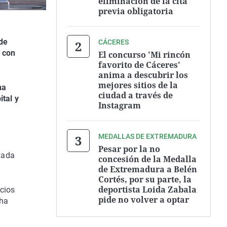
eliminación de la cita
previa obligatoria
 de
CÁCERES
, con
El concurso 'Mi rincón
favorito de Cáceres'
anima a descubrir los
mejores sitios de la
na
ciudad a través de
ital y
Instagram
MEDALLAS DE EXTREMADURA
Pesar por la no
izada
concesión de la Medalla
de Extremadura a Belén
Cortés, por su parte, la
deportista Loida Zabala
icios
pide no volver a optar
 ha