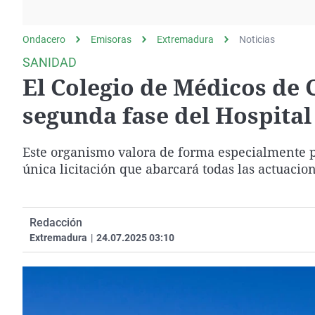
La rosa de los vientos
Caso
Extremadura
Gente viajera
Retornados
Galicia
Ondacero
Emisoras
Extremadura
Noticias
Como el perro y el
Equipo de investigación
La Rioja
SANIDAD
gato
El Colegio de Médicos de C
Operación Viuda
Navarra
Negra
País Vasco
segunda fase del Hospital
Este organismo valora de forma especialmente p
única licitación que abarcará todas las actuacio
Redacción
Extremadura
|
24.07.2025 03:10