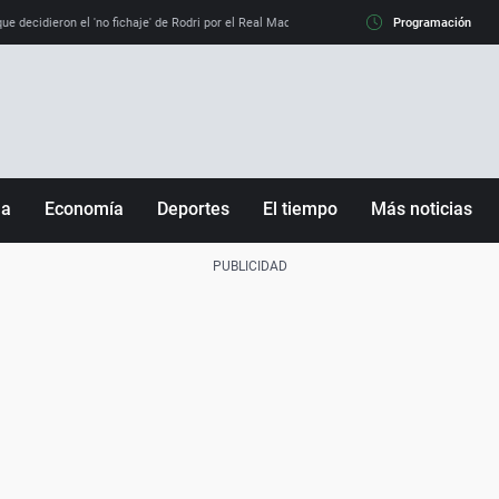
e decidieron el 'no fichaje' de Rodri por el Real Madrid y su 'sí' al Barça
Programación
La llamada de
ña
Economía
Deportes
El tiempo
Más noticias
Fútbol
Sociedad
Baloncesto
Mundo
Tenis
Salud
Motor
Cultura
Ciencia y Tecnología
adrid
Gastronomía
nciana
Medio ambiente