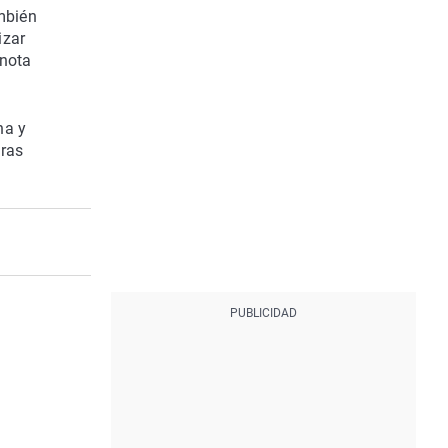
mbién
izar
 nota
na y
uras