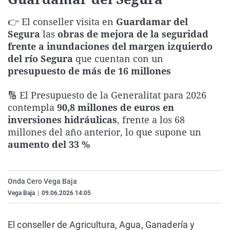
La rosa de los vientos
Caso
Extremadura
Virales
👉 El conseller visita en
Guardamar del
Gente viajera
Retornados
Galicia
Televisión
Segura
las
obras de mejora de la seguridad
Como el perro y el gat
Equipo de investigaci
La Rioja
Elecciones
frente a inundaciones del margen izquierdo
del río Segura
que cuentan con un
Operación Viuda Negr
Navarra
presupuesto de más de 16 millones
País Vasco
🔢 El Presupuesto de la Generalitat para 2026
contempla
90,8 millones de euros en
inversiones hidráulicas
, frente a los 68
millones del año anterior, lo que supone un
aumento del 33 %
Onda Cero Vega Baja
Vega Baja
|
09.06.2026 14:05
El conseller de Agricultura, Agua, Ganadería y