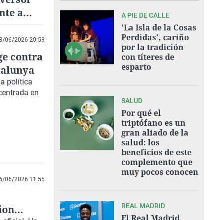
nte a
A PIE DE CALLE
ra
'La Isla de la Cosas
Perdidas', cariño
8/06/2026 20:53
por la tradición
ge contra
con títeres de
esparto
atalunya
a política
 centrada en
SALUD
Por qué el
triptófano es un
gran aliado de la
salud: los
beneficios de este
complemento que
muy pocos conocen
6/06/2026 11:55
REAL MADRID
ion
El Real Madrid