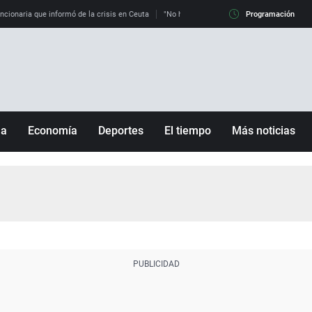
uncionaria que informó de la crisis en Ceuta
"No hay mafias, que no nos engañen": exper
Programación
ña
Economía
Deportes
El tiempo
Más noticias
Fútbol
Sociedad
Baloncesto
Mundo
Tenis
Salud
Motor
Cultura
Ciencia y Tecnología
adrid
Gastronomía
nciana
Medio ambiente