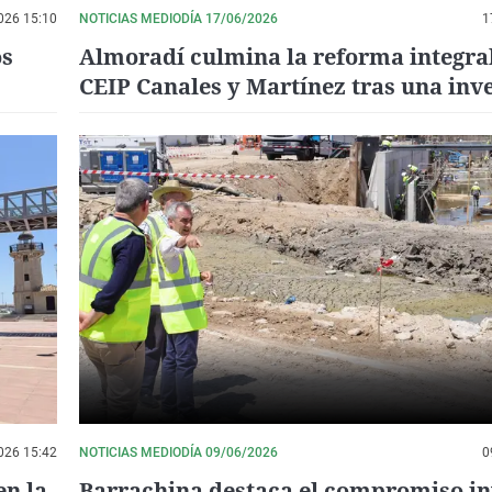
026 15:10
NOTICIAS MEDIODÍA 17/06/2026
1
os
Almoradí culmina la reforma integral
CEIP Canales y Martínez tras una inv
cercana a los 2,2 millones de euros
026 15:42
NOTICIAS MEDIODÍA 09/06/2026
0
en la
Barrachina destaca el compromiso in