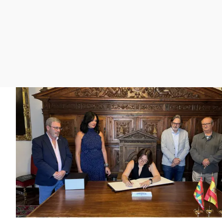
La rosa de los vientos
Caso
Extremadura
Gente viajera
Retornados
Galicia
Como el perro y el
Equipo de investigación
La Rioja
gato
Operación Viuda
Navarra
Negra
País Vasco