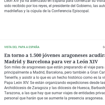
victim"
León XIV ya ha aterrizado en España para comenzar su visita 
sido recibido por los reyes, el presidente del Gobierno, las au
madrileñas y la cúpula de la Conferencia Episcopal.
VISTA DEL PAPA A ESPAÑA
0
En torno a 1.500 jóvenes aragoneses acudir
Madrid y Barcelona para ver a León XIV
Son miles de aragoneses que están preparando el viaje para 
principalmente a Madrid, Barcelona, pero también a Gran Can
Tenerife, y asistir a lo que es un hecho histórico como es la vi
Papa León XIV. Se están organizando expediciones desde la
Archidiócesis de Zaragoza y las diócesis de Huesca, Barbas
Tarazona, a las que hay que sumar viajes de entidades privad
personal que harán que se aumente la presencia aragonesa.