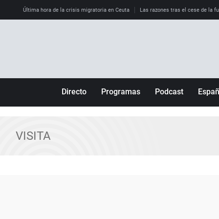
Última hora de la crisis migratoria en Ceuta
Las razones tras el cese de la f
Directo
Programas
Podcast
Espa
Más de uno
Los Perseguidos
Andalucía
Por fin
Malas decisiones
Aragón
VISITA
Julia en la onda
Expedientes del más allá
Baleares
La brújula
El viaje del Guernica
Cantabria
Radioestadio
Invisibles
Cataluña
Radioestadio noche
Prohibido morirse
Comunidad de M
El colegio invisible
Esto no ha pasado
Comunitat Vale