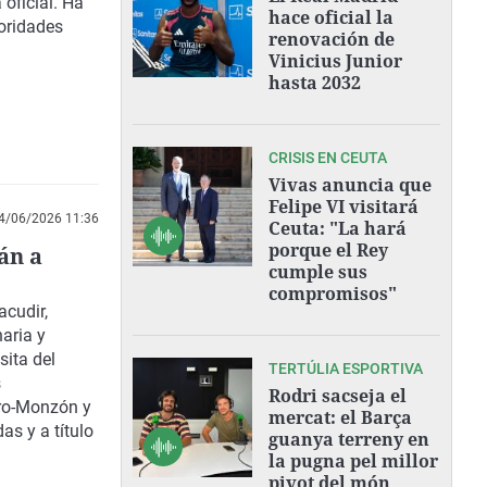
oficial. Ha
hace oficial la
toridades
renovación de
Vinicius Junior
hasta 2032
CRISIS EN CEUTA
Vivas anuncia que
Felipe VI visitará
4/06/2026 11:36
Ceuta: "La hará
porque el Rey
án a
cumple sus
compromisos"
acudir,
aria y
sita del
TERTÚLIA ESPORTIVA
s
Rodri sacseja el
tro-Monzón y
mercat: el Barça
as y a título
guanya terreny en
la pugna pel millor
pivot del món