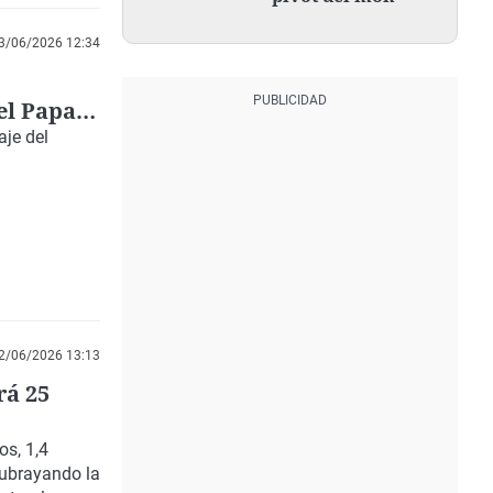
3/06/2026 12:34
del Papa
ud"
aje del
2/06/2026 13:13
rá 25
s, 1,4
subrayando la