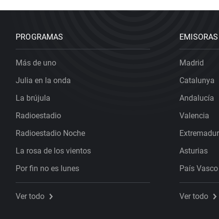
PROGRAMAS
EMISORAS
Más de uno
Madrid
Julia en la onda
Catalunya
La brújula
Andalucía
Radioestadio
Valencia
Radioestadio Noche
Extremadu
La rosa de los vientos
Asturias
Por fin no es lunes
País Vasco
Ver todo
Ver todo