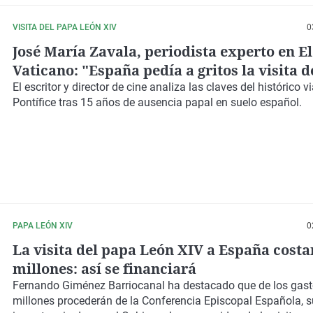
VISITA DEL PAPA LEÓN XIV
0
José María Zavala, periodista experto en El
Vaticano: "España pedía a gritos la visita 
León XIV, hay una sed enorme en la juvent
El escritor y director de cine analiza las claves del histórico vi
Pontífice tras 15 años de ausencia papal en suelo español.
PAPA LEÓN XIV
0
La visita del papa León XIV a España costa
millones: así se financiará
Fernando Giménez Barriocanal ha destacado que de los gasto
millones procederán de la Conferencia Episcopal Española, 