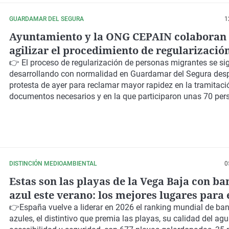
GUARDAMAR DEL SEGURA
1
Ayuntamiento y la ONG CEPAIN colaboran
agilizar el procedimiento de regularizació
inmigrantes y evitar protestas
👉 El proceso de
regularización de personas migrantes
se si
desarrollando con normalidad en
Guardamar del Segura
desp
protesta de ayer para reclamar
mayor rapidez en la tramitac
documentos necesarios y en la que
participaron unas 70 per
DISTINCIÓN MEDIOAMBIENTAL
0
Estas son las playas de la Vega Baja con b
azul este verano: los mejores lugares para 
👉España vuelve a liderar en 2026 el
ranking mundial de ba
azules
, el distintivo que premia las playas, su calidad del agu