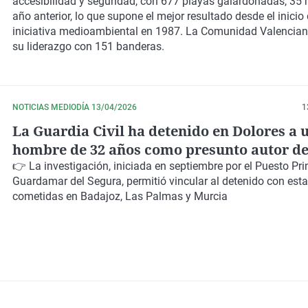
accesibilidad y seguridad, con
677 playas galardonadas
, 35
año anterior, lo que supone el mejor resultado desde el inicio
iniciativa medioambiental en 1987. La
Comunidad Valencian
su liderazgo con 151 banderas.
NOTICIAS MEDIODÍA 13/04/2026
1
La Guardia Civil ha detenido en Dolores a 
hombre de 32 años como presunto autor de
estafas por 'smishing'
👉 La investigación, iniciada en septiembre por el
Puesto Pri
Guardamar del Segura
, permitió vincular al detenido con est
cometidas en Badajoz, Las Palmas y Murcia