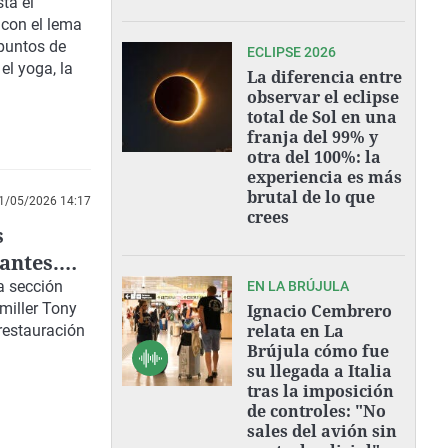
ta el
 con el lema
 puntos de
ECLIPSE 2026
el yoga, la
La diferencia entre
observar el eclipse
total de Sol en una
franja del 99% y
otra del 100%: la
experiencia es más
brutal de lo que
1/05/2026 14:17
crees
s
antes.
a sección
EN LA BRÚJULA
miller Tony
Ignacio Cembrero
relata en La
restauración
Brújula cómo fue
su llegada a Italia
tras la imposición
de controles: "No
sales del avión sin