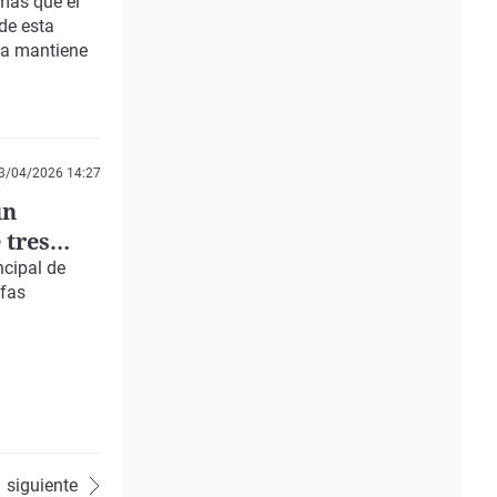
 más que el
 de esta
a mantiene
3/04/2026 14:27
un
 tres
ncipal de
afas
siguiente