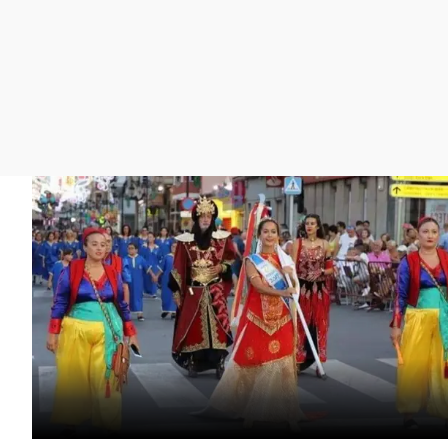
La rosa de los vientos
Caso
Extremadura
Gente viajera
Retornados
Galicia
Como el perro y el
Equipo de investigación
La Rioja
gato
Operación Viuda
Navarra
Negra
País Vasco