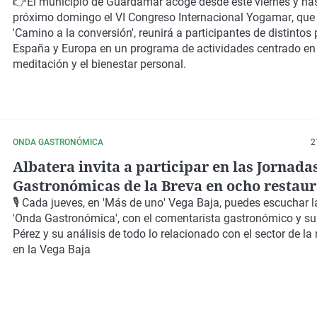
meditación y el bienestar personal
👉El municipio de
Guardamar
acoge desde este viernes y has
próximo domingo el
VI Congreso Internacional Yogamar
, que
'
Camino a la conversión'
, reunirá a
participantes de distintos
España y Europa
en un programa de actividades centrado en 
meditación y el bienestar personal.
ONDA GASTRONÓMICA
2
Albatera invita a participar en las Jornada
Gastronómicas de la Breva en ocho restaur
Tony Pérez asiste al Corte de la Breva
🎙️ Cada jueves, en '
Más de uno
' Vega Baja, puedes escuchar l
'
Onda Gastronómica
', con el
comentarista gastronómico y su
Pérez
y su análisis de todo lo relacionado con el sector de la
en la Vega Baja