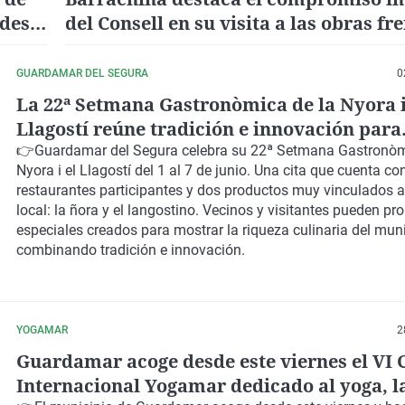
ades
del Consell en su visita a las obras fre
inundaciones en Guardamar del Segu
GUARDAMAR DEL SEGURA
0
La 22ª Setmana Gastronòmica de la Nyora i
Llagostí reúne tradición e innovación para
fortalecer la riqueza culinaria del municip
👉
Guardamar del Segura
celebra su
22ª Setmana Gastronòm
Nyora i el Llagostí
del 1 al 7 de junio
. Una cita que cuenta co
restaurantes participantes
y dos productos muy vinculados a
local:
la ñora y el langostino
. Vecinos y visitantes pueden pr
especiales
creados para mostrar la
riqueza culinaria del mun
combinando tradición e innovación.
YOGAMAR
2
Guardamar acoge desde este viernes el VI 
Internacional Yogamar dedicado al yoga, l