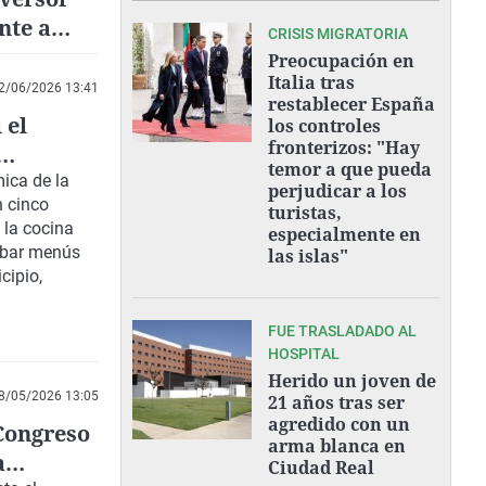
nte a
CRISIS MIGRATORIA
ra
Preocupación en
Italia tras
2/06/2026 13:41
restablecer España
 el
los controles
fronterizos: "Hay
temor a que pueda
io
ica de la
perjudicar a los
n
cinco
turistas,
 la cocina
especialmente en
obar
menús
las islas"
icipio
,
FUE TRASLADADO AL
HOSPITAL
Herido un joven de
8/05/2026 13:05
21 años tras ser
agredido con un
Congreso
arma blanca en
a
Ciudad Real