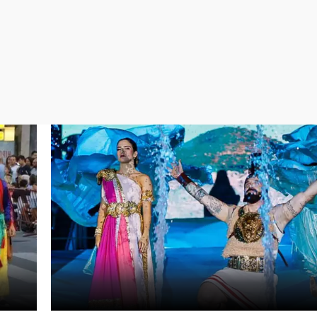
Virales
Televisión
Elecciones