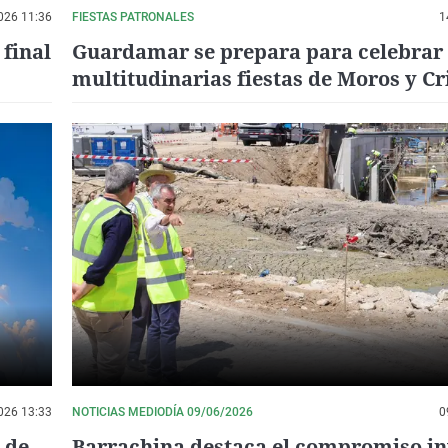
026 11:36
FIESTAS PATRONALES
1
 final
Guardamar se prepara para celebrar
multitudinarias fiestas de Moros y Cr
en honor a San Jaime
026 13:33
NOTICIAS MEDIODÍA 09/06/2026
0
 de
Barrachina destaca el compromiso in