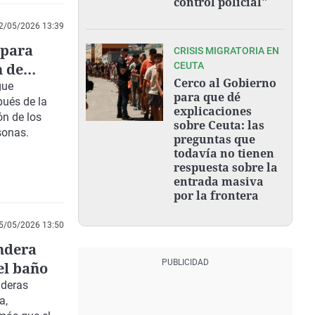
control policial"
2/05/2026 13:39
 para
CRISIS MIGRATORIA EN
n de
CEUTA
Cerco al Gobierno
gue
para que dé
ués de la
explicaciones
ión
de los
sobre Ceuta: las
sonas.
preguntas que
todavía no tienen
respuesta sobre la
entrada masiva
por la frontera
5/05/2026 13:50
andera
el baño
nderas
a,