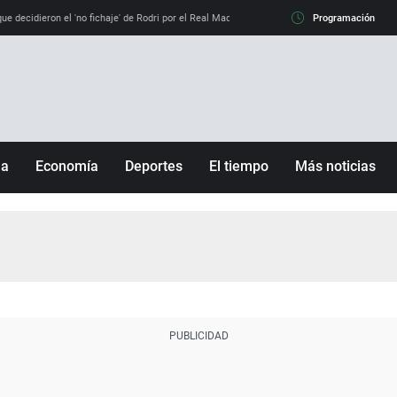
e decidieron el 'no fichaje' de Rodri por el Real Madrid y su 'sí' al Barça
Programación
La llamada de
ña
Economía
Deportes
El tiempo
Más noticias
Fútbol
Sociedad
Baloncesto
Mundo
Tenis
Salud
Motor
Cultura
Ciencia y Tecnología
adrid
Gastronomía
nciana
Medio ambiente