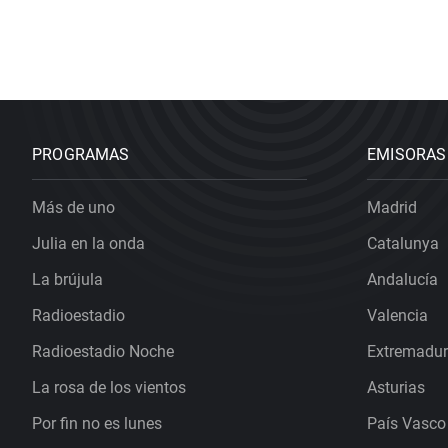
PROGRAMAS
EMISORAS
Más de uno
Madrid
Julia en la onda
Catalunya
La brújula
Andalucía
Radioestadio
Valencia
Radioestadio Noche
Extremadu
La rosa de los vientos
Asturias
Por fin no es lunes
País Vasco