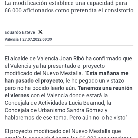
La modificación establece una capacidad para
La rosa de los vientos
Caso
Extremadura
Virales
66.000 aficionados como pretendía el consistorio
Gente viajera
Retornados
Galicia
Televisión
Como el perro y el gat
Equipo de investigaci
La Rioja
Elecciones
Eduardo Esteve
Operación Viuda Negr
Navarra
Valencia
|
27.07.2022 09:39
País Vasco
El alcalde de Valencia Joan Ribó ha confirmado que
el Valencia ya ha presentado el proyecto
modificado del Nuevo Mestalla. "
Esta mañana me
han pasado el proyecto
, le he pegado un vistazo
pero no he podido leerlo aún.
Tenemos una reunión
el viernes
con el Valencia donde estará la
Concejala de Actividades Lucía Beamud, la
Concejala de Urbanismo Sandra Gómez y
hablaremos de ese tema. Pero aún no lo he visto"
El proyecto modificado del Nuevo Mestalla que