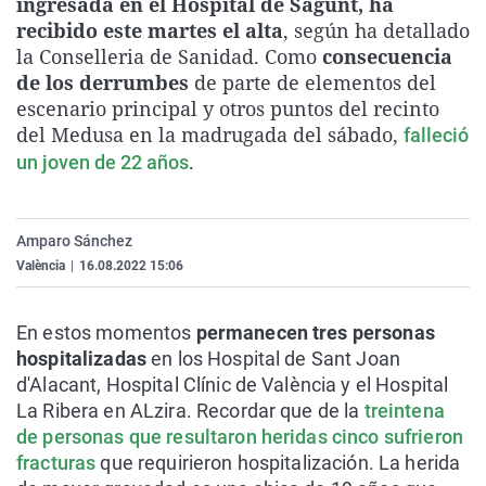
ingresada en el Hospital de Sagunt, ha
La rosa de los vientos
Caso
Extremadura
Virales
recibido este martes el alta
, según ha detallado
la Conselleria de Sanidad. Como
consecuencia
Gente viajera
Retornados
Galicia
Televisión
de los derrumbes
de parte de elementos del
Como el perro y el gat
Equipo de investigaci
La Rioja
Elecciones
escenario principal y otros puntos del recinto
del Medusa en la madrugada del sábado,
Operación Viuda Negr
Navarra
falleció
.
un joven de 22 años
País Vasco
Amparo Sánchez
València
|
16.08.2022 15:06
En estos momentos
permanecen tres personas
hospitalizadas
en los Hospital de Sant Joan
d'Alacant, Hospital Clínic de València y el Hospital
La Ribera en ALzira. Recordar que de la
treintena
de personas que resultaron heridas cinco sufrieron
fracturas
que requirieron hospitalización. La herida