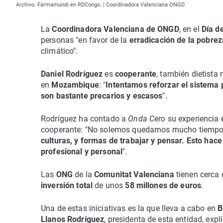
Archivo. Farmamundi en RDCongo. | Coordinadora Valenciana ONGD
La
Coordinadora Valenciana de ONGD
, en el
Día d
personas "en favor de la
erradicación de la pobrez
climático".
Daniel Rodríguez
es
cooperante
, también dietista 
en
Mozambique
: "
Intentamos reforzar el sistema 
son bastante precarios y escasos
".
Rodríguez ha contado a
Onda Cero
su experiencia e
cooperante: "No solemos quedarnos mucho tiempo 
culturas, y formas de trabajar y pensar. Esto ha
profesional y personal
".
Las
ONG
de la
Comunitat Valenciana
tienen cerca
inversión total
de unos
58 millones de euros
.
Una de estas iniciativas es la que lleva a cabo en
B
Llanos Rodríguez
, presidenta de esta entidad, expl