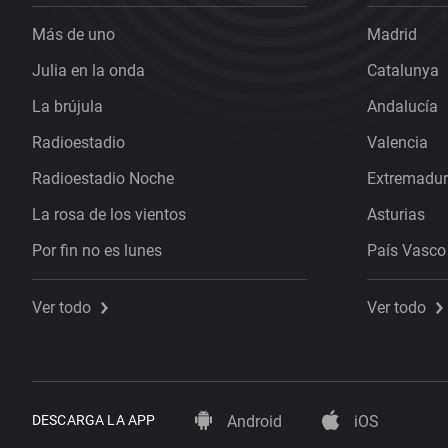
Más de uno
Madrid
Julia en la onda
Catalunya
La brújula
Andalucía
Radioestadio
Valencia
Radioestadio Noche
Extremadu
La rosa de los vientos
Asturias
Por fin no es lunes
País Vasco
Ver todo
Ver todo
DESCARGA LA APP
Android
iOS