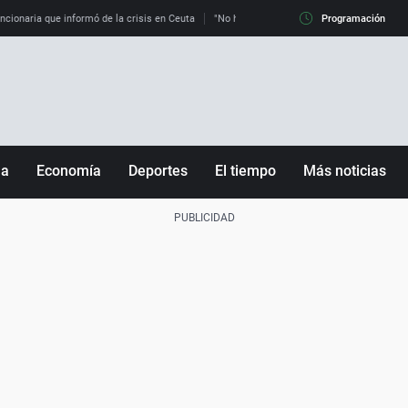
uncionaria que informó de la crisis en Ceuta
"No hay mafias, que no nos engañen": exper
Programación
ña
Economía
Deportes
El tiempo
Más noticias
Fútbol
Sociedad
Baloncesto
Mundo
Tenis
Salud
Motor
Cultura
Ciencia y Tecnología
adrid
Gastronomía
nciana
Medio ambiente