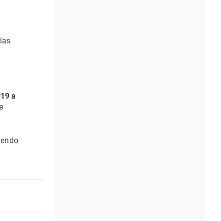
las
019 a
e
liendo