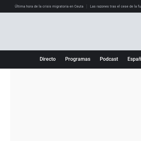
Última hora de la crisis migratoria en Ceuta
Las razones tras el cese de la f
Directo
Programas
Podcast
Espa
Más de uno
Los Perseguidos
Andalucía
Por fin
Malas decisiones
Aragón
Julia en la onda
Expedientes del más allá
Baleares
La brújula
El viaje del Guernica
Cantabria
Radioestadio
Invisibles
Cataluña
Radioestadio noche
Prohibido morirse
Comunidad de M
El colegio invisible
Esto no ha pasado
Comunitat Vale