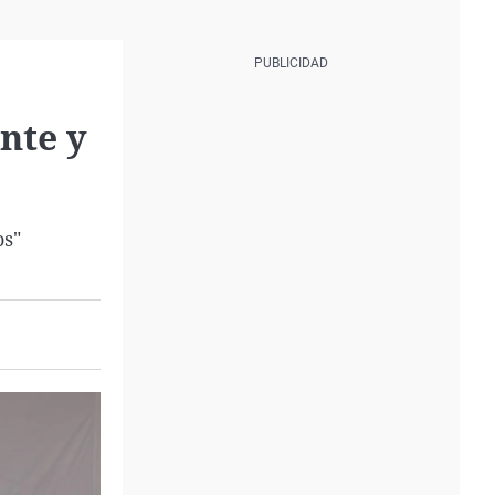
nte y
os"