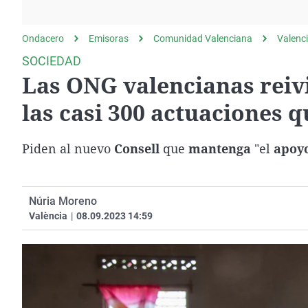
La rosa de los vientos
Caso
Extremadura
Gente viajera
Retornados
Galicia
Ondacero
Emisoras
Comunidad Valenciana
Valenc
Como el perro y el
Equipo de investigación
La Rioja
SOCIEDAD
gato
Las ONG valencianas reivi
Operación Viuda
Navarra
Negra
País Vasco
las casi 300 actuaciones 
Piden al nuevo
Consell
que
mantenga
"el
apoy
Núria Moreno
València
|
08.09.2023 14:59