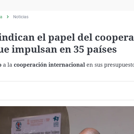
Virales
Televisión
ia
Noticias
Elecciones
ndican el papel del coopera
que impulsan en 35 países
o
a la
cooperación internacional
en sus presupuest