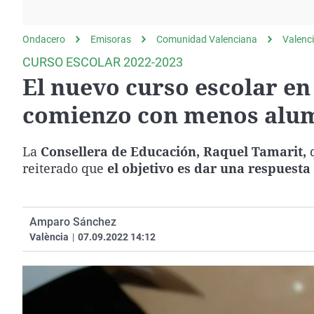
La rosa de los vientos
Caso
Extremadura
Gente viajera
Retornados
Galicia
Ondacero
Emisoras
Comunidad Valenciana
Valenc
Como el perro y el
Equipo de investigación
La Rioja
CURSO ESCOLAR 2022-2023
gato
El nuevo curso escolar en
Operación Viuda
Navarra
Negra
País Vasco
comienzo con menos alumn
La
Consellera de Educación, Raquel Tamarit,
q
reiterado que
el objetivo es dar una respuesta
Amparo Sánchez
València
|
07.09.2022 14:12