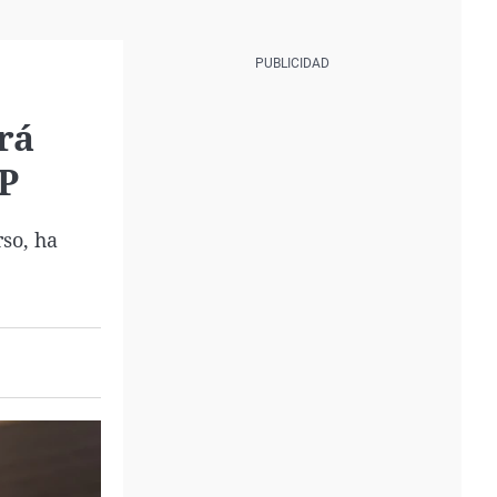
rá
P
rso, ha