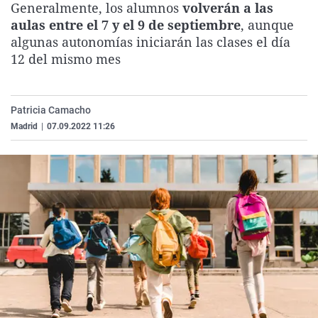
Generalmente, los alumnos
volverán a las
La rosa de los vientos
Caso
Extremadura
Virales
aulas entre el 7 y el 9 de septiembre
, aunque
Gente viajera
Retornados
Galicia
Televisión
algunas autonomías iniciarán las clases el día
12 del mismo mes
Como el perro y el gat
Equipo de investigaci
La Rioja
Elecciones
Operación Viuda Negr
Navarra
Patricia Camacho
País Vasco
Madrid
|
07.09.2022 11:26