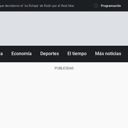
e decidieron el 'no fichaje' de Rodri por el Real Madrid y su 'sí' al Barça
Programación
La llamada de
ña
Economía
Deportes
El tiempo
Más noticias
Fútbol
Sociedad
Baloncesto
Mundo
Tenis
Salud
Motor
Cultura
Ciencia y Tecnología
adrid
Gastronomía
nciana
Medio ambiente