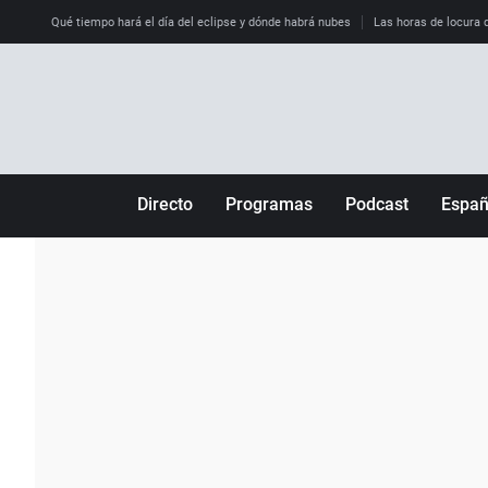
Qué tiempo hará el día del eclipse y dónde habrá nubes
Las horas de locura qu
Directo
Programas
Podcast
Espa
Más de uno
Los Perseguidos
Andalucía
Por fin
Malas decisiones
Aragón
Julia en la onda
Expedientes del más allá
Baleares
La brújula
El viaje del Guernica
Cantabria
Radioestadio
Invisibles
Cataluña
Radioestadio noche
Prohibido morirse
Comunidad de M
El colegio invisible
Esto no ha pasado
Comunitat Vale