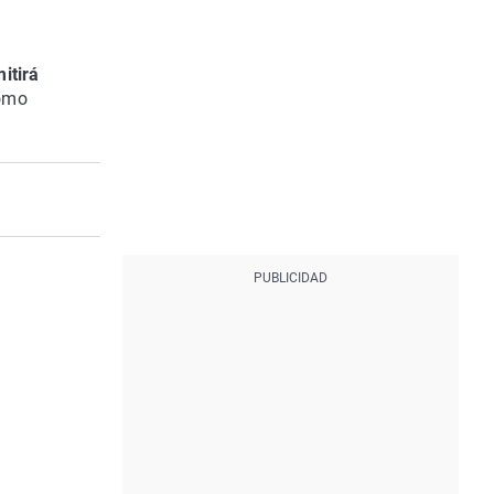
itirá
como