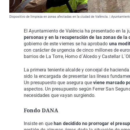
Dispositivo de limpieza en zonas afectadas en la ciudad de València. | Ayuntamient
El Ayuntamiento de València ha presentado en la 
personas y en la recuperación de las zonas de la
gobierno de este viernes se ha aprobado
una modif
con carácter de urgencia de cinco millones de eur
barrios de La Torre, Horno d´Alcedo y Castellar L´O
La primera teniente alcalde y concejal de haciend
sido la encargada de presentar las líneas fundame
Un presupuesto que asegura que
viene marcado po
aspectos. Un presupuesto según Ferrer San Segundo
necesidades que vayan surgiendo.
Fondo DANA
Insiste en que
han decidido no prorrogar el presu
gestión de algunas áreas dada la situación de eme