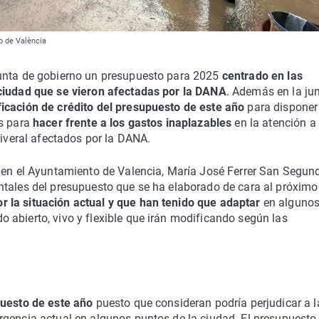
o de València
junta de gobierno un presupuesto para 2025
centrado en las
 ciudad que se vieron afectadas por la DANA
. Además en la ju
icación de crédito del presupuesto de este año
para disponer
os para
hacer frente a los gastos inaplazables
en la atención a 
liveral afectados por la DANA.
a en el Ayuntamiento de Valencia, María José Ferrer San Segun
ntales del presupuesto que se ha elaborado de cara al próximo
r la situación actual y que han tenido que adaptar
en alguno
 abierto, vivo y flexible que irán modificando según las
puesto de este año
puesto que consideran podría perjudicar a l
rgencia actual en algunos puntos de la ciudad. El presupuesto