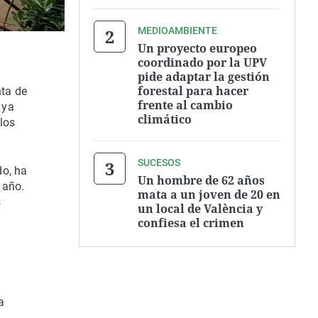
MEDIOAMBIENTE
Un proyecto europeo
coordinado por la UPV
pide adaptar la gestión
forestal para hacer
nta de
frente al cambio
 ya
climático
los
SUCESOS
do, ha
Un hombre de 62 años
 año.
mata a un joven de 20 en
s
un local de València y
confiesa el crimen
a