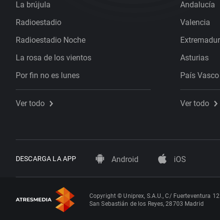
La brújula
Andalucía
Radioestadio
Valencia
Radioestadio Noche
Extremadu
La rosa de los vientos
Asturias
Por fin no es lunes
País Vasco
Ver todo
Ver todo
DESCARGA LA APP
Android
iOS
Copyright © Uniprex, S.A.U., C/ Fuerteventura 12
San Sebastián de los Reyes, 28703 Madrid