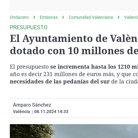
La rosa de los vientos
Caso
Extremadura
Gente viajera
Retornados
Galicia
Ondacero
Emisoras
Comunidad Valenciana
Valenc
Como el perro y el
Equipo de investigación
La Rioja
PRESUPUESTO
gato
El Ayuntamiento de Valèn
Operación Viuda
Navarra
Negra
País Vasco
dotado con 10 millones de
El presupuesto
se incrementa hasta los 1210 mi
año es decir 231 millones de euros más, y que 
necesidades de las pedanías del sur
de la ciud
Amparo Sánchez
València
|
08.11.2024 14:33