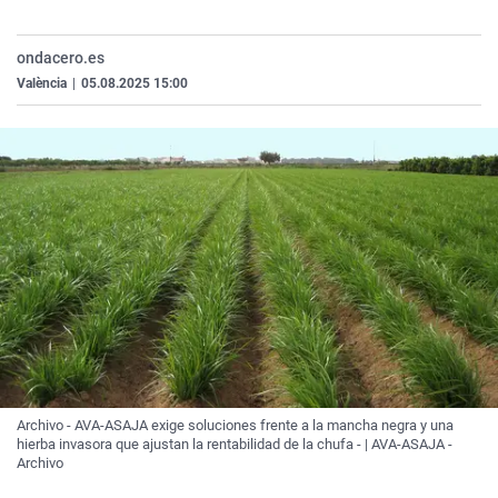
La rosa de los vientos
Caso
Extremadura
Virales
Gente viajera
Retornados
Galicia
Televisión
ondacero.es
València
|
05.08.2025 15:00
Como el perro y el gat
Equipo de investigaci
La Rioja
Elecciones
Operación Viuda Negr
Navarra
País Vasco
Archivo - AVA-ASAJA exige soluciones frente a la mancha negra y una
hierba invasora que ajustan la rentabilidad de la chufa - | AVA-ASAJA -
Archivo