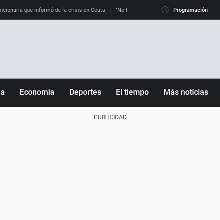
uncionaria que informó de la crisis en Ceuta
"No hay mafias, que no nos engañen": exper
Programación
ña
Economía
Deportes
El tiempo
Más noticias
Fútbol
Sociedad
Baloncesto
Mundo
Tenis
Salud
Motor
Cultura
Ciencia y Tecnología
adrid
Gastronomía
nciana
Medio ambiente