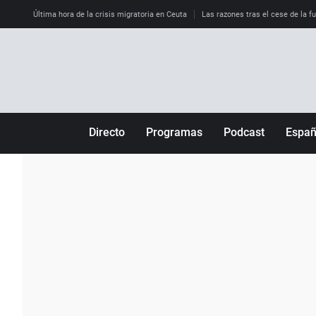
Última hora de la crisis migratoria en Ceuta
Las razones tras el cese de la f
Directo
Programas
Podcast
Espa
Más de uno
Los Perseguidos
Andalucía
Por fin
Malas decisiones
Aragón
Julia en la onda
Expedientes del más allá
Baleares
La brújula
El viaje del Guernica
Cantabria
Radioestadio
Invisibles
Cataluña
Radioestadio noche
Prohibido morirse
Comunidad de M
El colegio invisible
Esto no ha pasado
Comunitat Vale