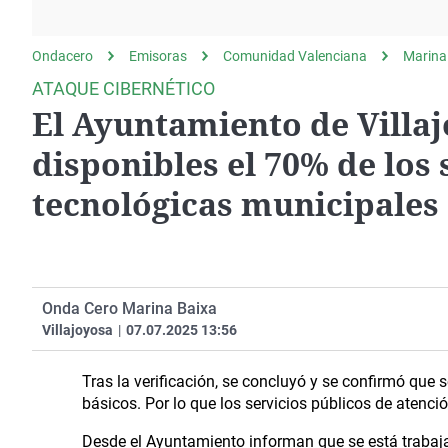
La rosa de los vientos
Caso
Extremadura
Gente viajera
Retornados
Galicia
Ondacero
Emisoras
Comunidad Valenciana
Marina
Como el perro y el
Equipo de investigación
La Rioja
ATAQUE CIBERNÉTICO
gato
El Ayuntamiento de Villa
Operación Viuda
Navarra
Negra
País Vasco
disponibles el 70% de los 
tecnológicas municipales
Onda Cero Marina Baixa
Villajoyosa
|
07.07.2025 13:56
Tras la verificación, se concluyó y se confirmó que 
básicos.
Por lo que los servicios públicos de aten
Desde el Ayuntamiento informan que se está trabaj