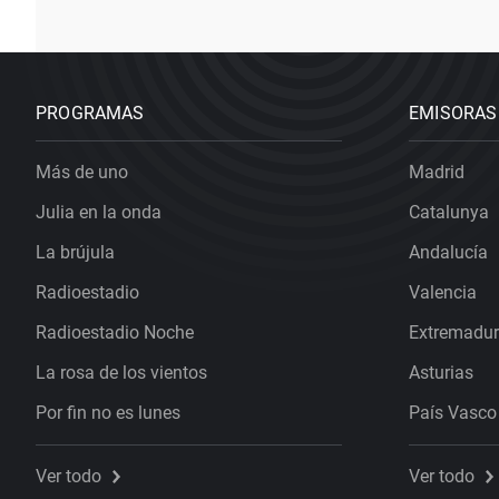
PROGRAMAS
EMISORAS
Más de uno
Madrid
Julia en la onda
Catalunya
La brújula
Andalucía
Radioestadio
Valencia
Radioestadio Noche
Extremadu
La rosa de los vientos
Asturias
Por fin no es lunes
País Vasco
Ver todo
Ver todo