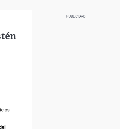
stén
icios
del