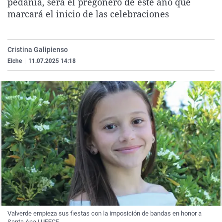
pedanía, será el pregonero de este año que
La rosa de los vientos
Caso
Extremadura
Virales
marcará el inicio de las celebraciones
Gente viajera
Retornados
Galicia
Televisión
Como el perro y el gat
Equipo de investigaci
La Rioja
Elecciones
Cristina Galipienso
Operación Viuda Negr
Navarra
Elche
|
11.07.2025 14:18
País Vasco
Valverde empieza sus fiestas con la imposición de bandas en honor a
Santa Ana | UFECE