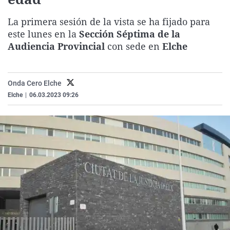
La rosa de los vientos
Caso
Extremadura
Virales
La primera sesión de la vista se ha fijado para
Gente viajera
Retornados
Galicia
Televisión
este lunes en la
Sección Séptima de la
Como el perro y el gat
Equipo de investigaci
La Rioja
Elecciones
Audiencia Provincial
con sede en
Elche
Operación Viuda Negr
Navarra
País Vasco
Onda Cero Elche
Elche
|
06.03.2023 09:26