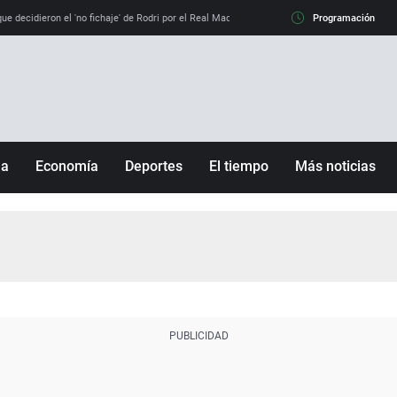
e decidieron el 'no fichaje' de Rodri por el Real Madrid y su 'sí' al Barça
Programación
La llamada de
ña
Economía
Deportes
El tiempo
Más noticias
Fútbol
Sociedad
Baloncesto
Mundo
Tenis
Salud
Motor
Cultura
Ciencia y Tecnología
adrid
Gastronomía
nciana
Medio ambiente