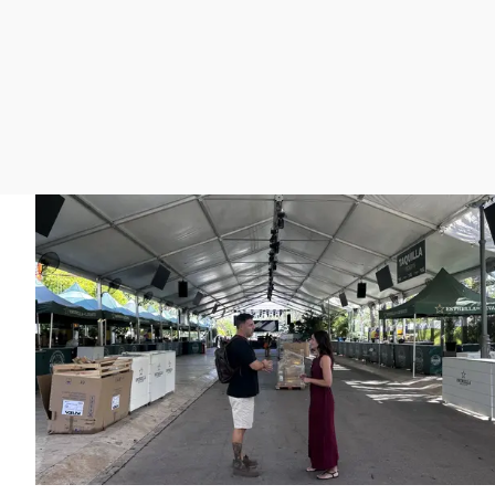
La rosa de los vientos
Caso
Extremadura
Gente viajera
Retornados
Galicia
Como el perro y el
Equipo de investigación
La Rioja
gato
Operación Viuda
Navarra
Negra
País Vasco