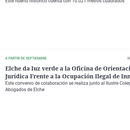
Este huerto histórico cuenta con
10.021 metros cuadrados
A PARTIR DE SEPTIEMBRE
0
Elche da luz verde a la Oficina de Orientac
Jurídica Frente a la Ocupación Ilegal de I
Este convenio de colaboración se realiza junto al
Ilustre Cole
Abogados de Elche