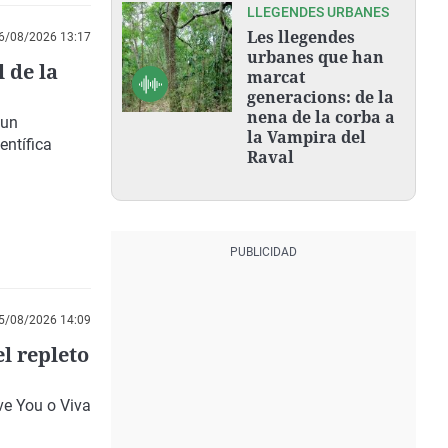
LLEGENDES URBANES
Les llegendes
6/08/2026 13:17
urbanes que han
 de la
marcat
generacions: de la
nena de la corba a
 un
la Vampira del
entífica
Raval
5/08/2026 14:09
l repleto
ve You
o
Viva