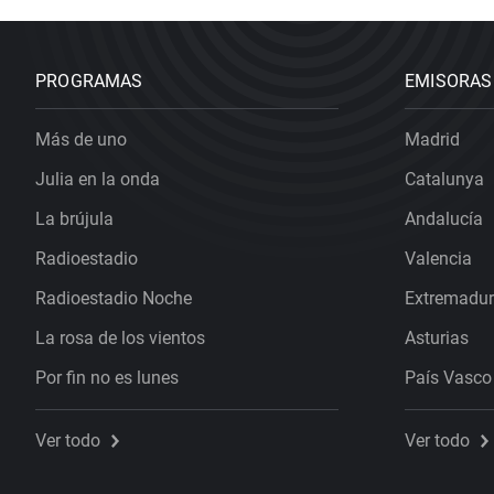
PROGRAMAS
EMISORAS
Más de uno
Madrid
Julia en la onda
Catalunya
La brújula
Andalucía
Radioestadio
Valencia
Radioestadio Noche
Extremadu
La rosa de los vientos
Asturias
Por fin no es lunes
País Vasco
Ver todo
Ver todo