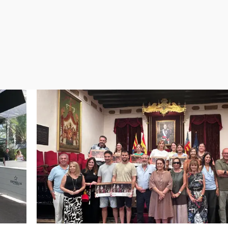
Virales
Televisión
Elecciones