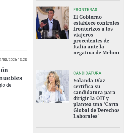
FRONTERAS
El Gobierno
establece controles
fronterizos a los
viajeros
procedentes de
Italia ante la
negativa de Meloni
6/08/2026 13:28
ión
CANDIDATURA
nmuebles
Yolanda Díaz
gio de
certifica su
candidatura para
dirigir la OIT y
plantea una 'Carta
Global de Derechos
Laborales'