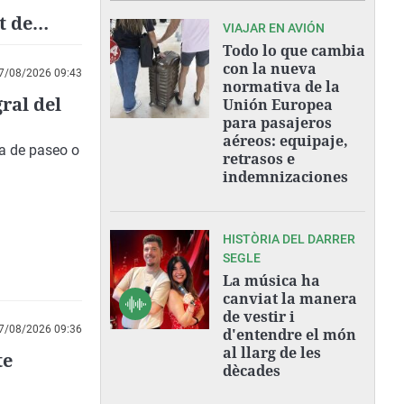
t de
VIAJAR EN AVIÓN
Todo lo que cambia
con la nueva
7/08/2026 09:43
normativa de la
ral del
Unión Europea
para pasajeros
aéreos: equipaje,
na de paseo o
retrasos e
indemnizaciones
HISTÒRIA DEL DARRER
SEGLE
La música ha
canviat la manera
de vestir i
7/08/2026 09:36
d'entendre el món
al llarg de les
te
dècades