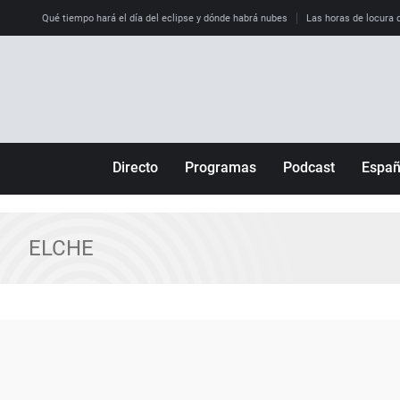
Qué tiempo hará el día del eclipse y dónde habrá nubes
Las horas de locura qu
Directo
Programas
Podcast
Espa
Más de uno
Los Perseguidos
Andalucía
Por fin
Malas decisiones
Aragón
ELCHE
Julia en la onda
Expedientes del más allá
Baleares
La brújula
El viaje del Guernica
Cantabria
Radioestadio
Invisibles
Cataluña
Radioestadio noche
Prohibido morirse
Comunidad de M
El colegio invisible
Esto no ha pasado
Comunitat Vale