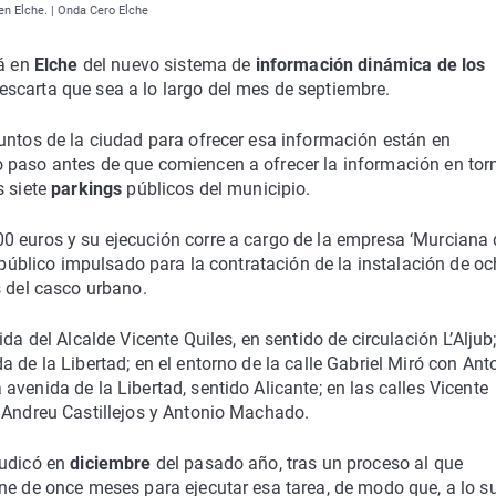
en Elche. | Onda Cero Elche
rá en
Elche
del nuevo sistema de
información dinámica de los
escarta que sea a lo largo del mes de septiembre.
untos de la ciudad para ofrecer esa información están en
 paso antes de que comiencen a ofrecer la información en tor
s siete
parkings
públicos del municipio.
0 euros y su ejecución corre a cargo de la empresa ‘Murciana 
o público impulsado para la contratación de la instalación de o
s del casco urbano.
da del Alcalde Vicente Quiles, en sentido de circulación L’Aljub;
 de la Libertad; en el entorno de la calle Gabriel Miró con Ant
venida de la Libertad, sentido Alicante; en las calles Vicente
e Andreu Castillejos y Antonio Machado.
judicó en
diciembre
del pasado año, tras un proceso al que
one de once meses para ejecutar esa tarea, de modo que, a lo 