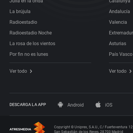
Julia en la onda
Catalunya
La brújula
Andalucía
Radioestadio
Valencia
Radioestadio Noche
Extremadu
La rosa de los vientos
Asturias
Por fin no es lunes
País Vasco
Ver todo
Ver todo
DESCARGA LA APP
Android
iOS
Copyright © Uniprex, S.A.U., C/ Fuerteventura 12
San Sebastián de los Reyes, 28703 Madrid