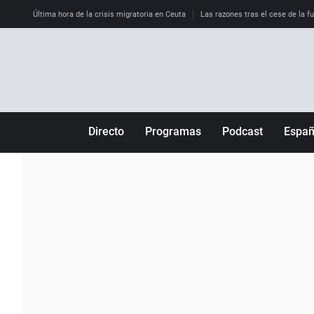
Última hora de la crisis migratoria en Ceuta
Las razones tras el cese de la f
Directo
Programas
Podcast
Espa
Más de uno
Los Perseguidos
Andalucía
Por fin
Malas decisiones
Aragón
Julia en la onda
Expedientes del más allá
Baleares
La brújula
El viaje del Guernica
Cantabria
Radioestadio
Invisibles
Cataluña
Radioestadio noche
Prohibido morirse
Comunidad de M
El colegio invisible
Esto no ha pasado
Comunitat Vale