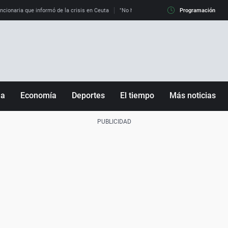
uncionaria que informó de la crisis en Ceuta
"No hay mafias, que no nos engañen": exper
Programación
ña
Economía
Deportes
El tiempo
Más noticias
Fútbol
Sociedad
Baloncesto
Mundo
Tenis
Salud
Motor
Cultura
Ciencia y Tecnología
adrid
Gastronomía
nciana
Medio ambiente