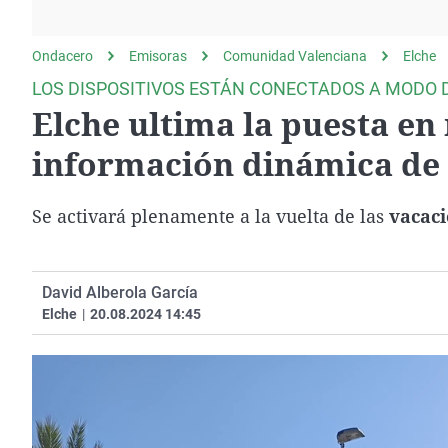
La rosa de los vientos
Caso
Extremadura
Gente viajera
Retornados
Galicia
Ondacero
Emisoras
Comunidad Valenciana
Elche
Como el perro y el
Equipo de investigación
La Rioja
LOS DISPOSITIVOS ESTÁN CONECTADOS A MODO 
gato
Elche ultima la puesta e
Operación Viuda
Navarra
Negra
País Vasco
información dinámica de 
Se activará plenamente a la vuelta de las
vacaci
David Alberola García
Elche
|
20.08.2024 14:45