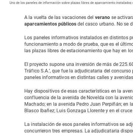
Uno de los paneles de información sobre plazas libres de aparcamiento instalados 
A la vuelta de las vacaciones del
verano
se activa
aparcamientos públicos
del casco urbano. No se d
Los paneles informativos instalados en distintos p
funcionamiento a modo de prueba, que es el último
las plazas libres de estacionamiento que hay en lo
El proyecto supone una inversión de más de 225.60
Tráfico S.A.’, que fue la adjudicataria del concurs
paneles informativos en distintas calles y avenida
Hay dispositivos de esas características en la aveni
confluencia de la avenida de Novelda con la avenida
Machado; en la avenida Pedro Juan Perpiñán; en la a
Blasco Ibañez; Luis Gonzaga Llorente y en el cruc
La instalación de esos paneles informativos se ad
concurrieron tres empresas. La adjudicataria disp