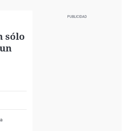
n sólo
 un
ha