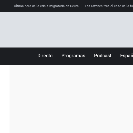
Última hora de la crisis migratoria en Ceuta
Las razones tras el cese de la f
Directo
Programas
Podcast
Espa
Más de uno
Los Perseguidos
Andalucía
Por fin
Malas decisiones
Aragón
Julia en la onda
Expedientes del más allá
Baleares
La brújula
El viaje del Guernica
Cantabria
Radioestadio
Invisibles
Cataluña
Radioestadio noche
Prohibido morirse
Comunidad de M
El colegio invisible
Esto no ha pasado
Comunitat Vale