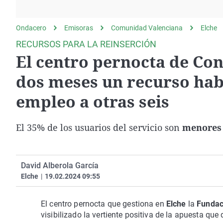
La rosa de los vientos
Caso
Extremadura
Gente viajera
Retornados
Galicia
Ondacero
Emisoras
Comunidad Valenciana
Elche
Como el perro y el
Equipo de investigación
La Rioja
RECURSOS PARA LA REINSERCIÓN
gato
El centro pernocta de Conc
Operación Viuda
Navarra
Negra
País Vasco
dos meses un recurso hab
empleo a otras seis
El 35% de los usuarios del servicio son
menores 
David Alberola García
Elche
|
19.02.2024 09:55
El centro pernocta que gestiona en
Elche
la
Fundac
visibilizado la vertiente positiva de la apuesta que