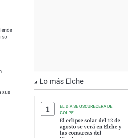
s
tiende
urso
n
Lo más Elche
e sus
EL DÍA SE OSCURECERÁ DE
GOLPE
El eclipse solar del 12 de
agosto se verá en Elche y
las comarcas del