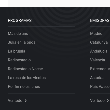
PROGRAMAS
EMISORAS
Más de uno
Madrid
Julia en la onda
Catalunya
La brújula
Andalucía
Radioestadio
Valencia
Radioestadio Noche
Extremadu
La rosa de los vientos
Asturias
Por fin no es lunes
País Vasco
Ver todo
Ver todo