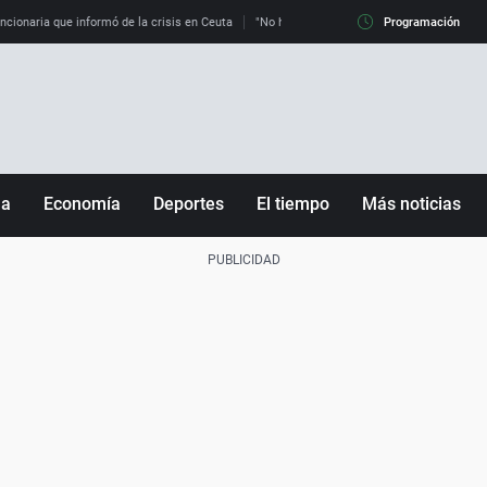
uncionaria que informó de la crisis en Ceuta
"No hay mafias, que no nos engañen": exper
Programación
ña
Economía
Deportes
El tiempo
Más noticias
Fútbol
Sociedad
Baloncesto
Mundo
Tenis
Salud
Motor
Cultura
Ciencia y Tecnología
adrid
Gastronomía
nciana
Medio ambiente