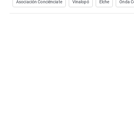
Asociación Conciénciate
Vinalopó
Elche
Onda Ce