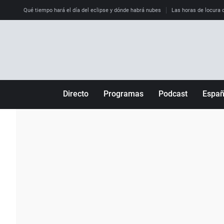
Qué tiempo hará el día del eclipse y dónde habrá nubes
Las horas de locura qu
Directo
Programas
Podcast
Espa
Más de uno
Los Perseguidos
Andalucía
Por fin
Malas decisiones
Aragón
Julia en la onda
Expedientes del más allá
Baleares
La brújula
El viaje del Guernica
Cantabria
Radioestadio
Invisibles
Cataluña
Radioestadio noche
Prohibido morirse
Comunidad de M
El colegio invisible
Esto no ha pasado
Comunitat Vale