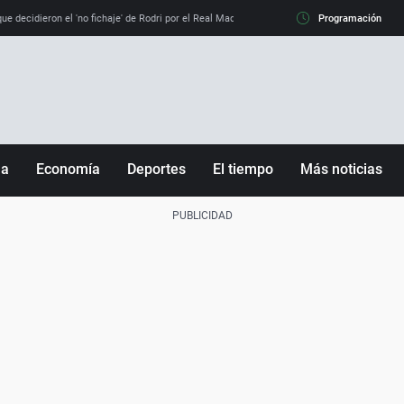
e decidieron el 'no fichaje' de Rodri por el Real Madrid y su 'sí' al Barça
Programación
La llamada de
ña
Economía
Deportes
El tiempo
Más noticias
Fútbol
Sociedad
Baloncesto
Mundo
Tenis
Salud
Motor
Cultura
Ciencia y Tecnología
adrid
Gastronomía
nciana
Medio ambiente