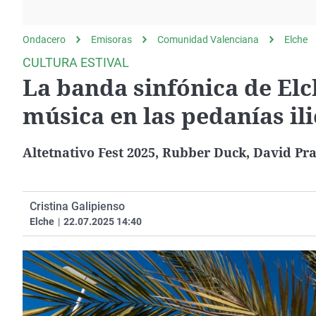
La rosa de los vientos
Caso
Extremadura
Gente viajera
Retornados
Galicia
Ondacero
Emisoras
Comunidad Valenciana
Elche
Como el perro y el
Equipo de investigación
La Rioja
CULTURA ESTIVAL
gato
La banda sinfónica de Elc
Operación Viuda
Navarra
Negra
País Vasco
música en las pedanías ili
Altetnativo Fest 2025, Rubber Duck, David Pr
Cristina Galipienso
Elche
|
22.07.2025 14:40