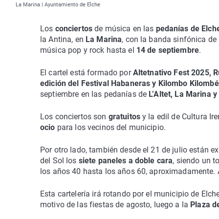
La Marina | Ayuntamiento de Elche
Los
conciertos
de música en las
pedanías de Elch
la Antina, en
La Marina
, con la banda sinfónica de
música pop y rock hasta el
14 de septiembre
.
El cartel está formado por
Altetnativo Fest 2025, 
edición del Festival Habaneras y Kilombo Kilomb
septiembre en las pedanías de
L’Altet, La Marina y
Los conciertos son
gratuitos
y la edil de Cultura I
ocio
para los vecinos del municipio.
Por otro lado, también desde el 21 de julio están 
del Sol los
siete paneles a doble cara
, siendo un t
los años 40 hasta los años 60, aproximadamente. A
Esta cartelería irá rotando por el municipio de Elch
motivo de las fiestas de agosto, luego a la
Plaza d