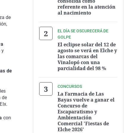
consolida como
referente en la atención
al nacimiento
aza de
ión,
EL DÍA SE OSCURECERÁ DE
GOLPE
El eclipse solar del 12 de
ra
agosto se verá en Elche y
 y
las comarcas del
Vinalopó con una
parcialidad del 98 %
tas de
CONCURSOS
les
La Farmacia de Las
n de
Bayas vuelve a ganar el
Elx.
Concurso de
Escaparatismo y
Ambientación
a
con
Comercial 'Fiestas de
Elche 2026'