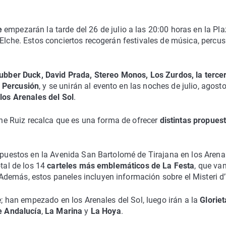
e
empezarán la tarde del 26 de julio a las 20:00 horas en la Pl
 Elche. Estos conciertos recogerán festivales de música, percus
Rubber Duck, David Prada, Stereo Monos, Los Zurdos, la terce
é Percusión
, y se unirán al evento en las noches de julio, agosto
 los Arenales del Sol
.
rene Ruiz recalca que es una forma de ofrecer
distintas propues
expuestos en la Avenida San Bartolomé de Tirajana en los Arena
otal de los 14
carteles más emblemáticos de La Festa
, que va
demás, estos paneles incluyen información sobre el Misteri d’
e; han empezado en los Arenales del Sol, luego irán a la
Gloriet
e Andalucía
,
La Marina
y
La Hoya
.