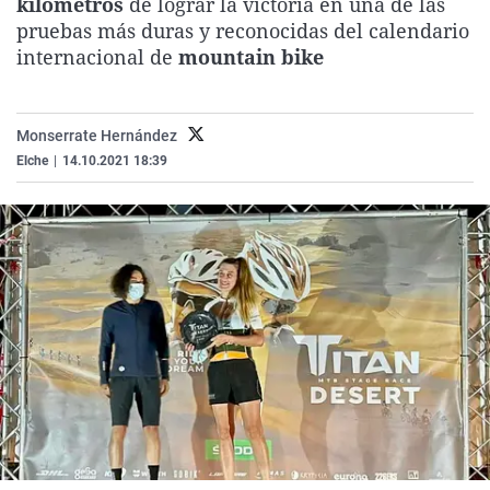
kilómetros
de lograr la victoria en una de las
La rosa de los vientos
Caso
Extremadura
Virales
pruebas más duras y reconocidas del calendario
internacional de
mountain bike
Gente viajera
Retornados
Galicia
Televisión
Como el perro y el gat
Equipo de investigaci
La Rioja
Elecciones
Operación Viuda Negr
Navarra
Monserrate Hernández
Elche
|
14.10.2021 18:39
País Vasco