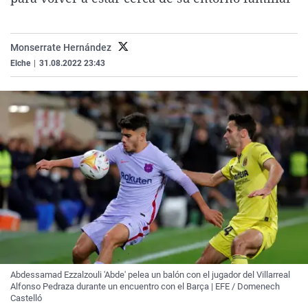
La rosa de los vientos
Caso
Extremadura
Virales
Gente viajera
Retornados
Galicia
Televisión
Monserrate Hernández
Como el perro y el gat
Equipo de investigaci
La Rioja
Elecciones
Elche
|
31.08.2022 23:43
Operación Viuda Negr
Navarra
País Vasco
Abdessamad Ezzalzouli 'Abde' pelea un balón con el jugador del Villarreal
Alfonso Pedraza durante un encuentro con el Barça | EFE / Domenech
Castelló